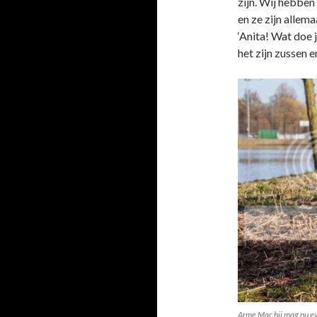
zijn. Wij hebben
en ze zijn allem
‘Anita! Wat doe
het zijn zussen 
Arme Mac hij mag nu e