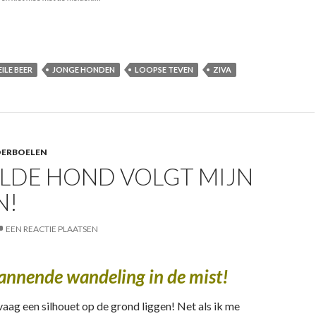
e loopse teven in een roedel!
ILE BEER
JONGE HONDEN
LOOPSE TEVEN
ZIVA
OERBOELEN
ILDE HOND VOLGT MIJN
N!
EEN REACTIE PLAATSEN
annende wandeling in de mist!
 vaag een silhouet op de grond liggen! Net als ik me