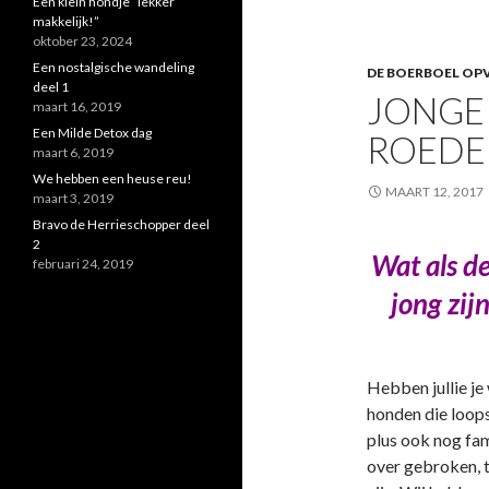
Een klein hondje “lekker
makkelijk!”
oktober 23, 2024
Een nostalgische wandeling
DE BOERBOEL OPV
deel 1
JONGE 
maart 16, 2019
Een Milde Detox dag
ROEDE
maart 6, 2019
We hebben een heuse reu!
MAART 12, 2017
maart 3, 2019
Bravo de Herrieschopper deel
2
Wat als de
februari 24, 2019
jong zij
Hebben jullie j
honden die loops
plus ook nog fami
over gebroken, t