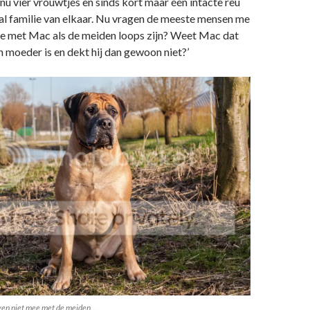
 nu vier vrouwtjes en sinds kort maar één intacte reu
aal familie van elkaar. Nu vragen de meeste mensen me
 je met Mac als de meiden loops zijn? Weet Mac dat
en moeder is en dekt hij dan gewoon niet?’
ven niet mee met de meiden….