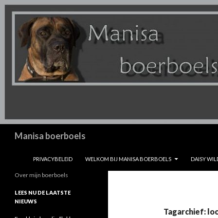
Zoeken
Manisa boerboels
SPRING NAAR INHOUD
PRIVACYBELEID
WELKOM BIJ MANISA BOERBOELS
DAISY WIL
Over mijn boerboels
LEES NU DE LAATSTE
NIEUWS
Tagarchief: lo