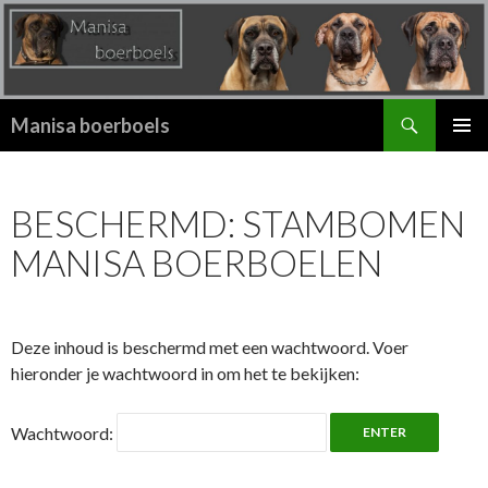
Zoeken
Manisa boerboels
SPRING
PRIMAI
NAAR
MENU
INHOUD
BESCHERMD: STAMBOMEN
MANISA BOERBOELEN
Deze inhoud is beschermd met een wachtwoord. Voer
hieronder je wachtwoord in om het te bekijken:
Wachtwoord: