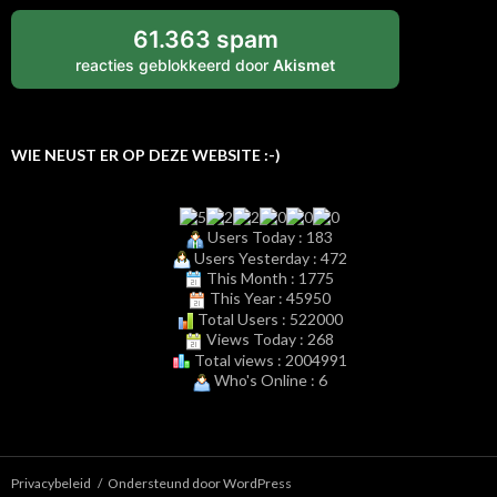
61.363 spam
reacties geblokkeerd door
Akismet
WIE NEUST ER OP DEZE WEBSITE :-)
Users Today : 183
Users Yesterday : 472
This Month : 1775
This Year : 45950
Total Users : 522000
Views Today : 268
Total views : 2004991
Who's Online : 6
Privacybeleid
Ondersteund door WordPress