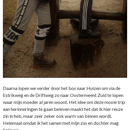
Daarna lopen we verder door het bos naar Huizen om via de
Estrikweg en de Driftweg zo naar Oostermeent Zuid te lopen
waar mijn moeder al jaren woont. Het idee om deze mooie trip
aan herinneringen te gaan beleven maakt het dat ik hier reuze
zin in heb, maar zeer zeker ook warm van binnen wordt.
Helemaal omdat ik het samen met mijn zus en dochter mag
beleven.