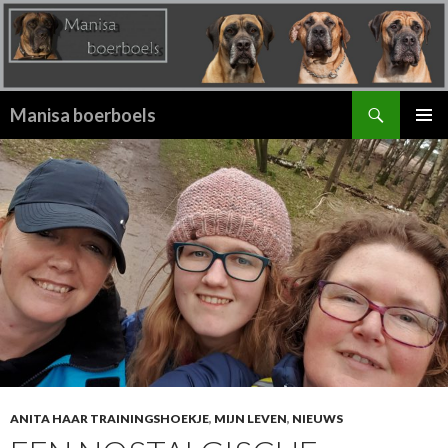
Zoeken
Manisa boerboels
SPRING
PRIMAI
NAAR
MENU
INHOUD
ANITA HAAR TRAININGSHOEKJE
,
MIJN LEVEN
,
NIEUWS