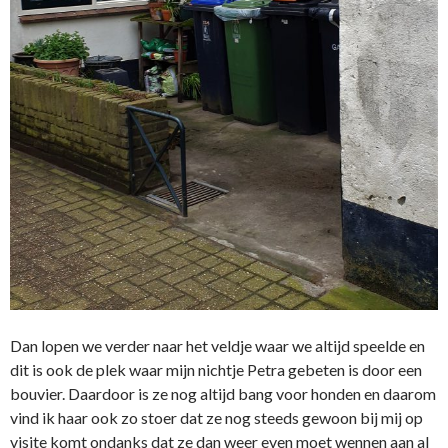
Dan lopen we verder naar het veldje waar we altijd speelde en
dit is ook de plek waar mijn nichtje Petra gebeten is door een
bouvier. Daardoor is ze nog altijd bang voor honden en daarom
vind ik haar ook zo stoer dat ze nog steeds gewoon bij mij op
visite komt ondanks dat ze dan weer even moet wennen aan al