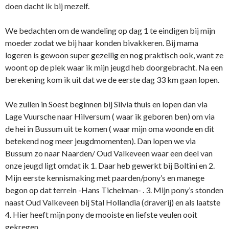
doen dacht ik bij mezelf.
We bedachten om de wandeling op dag 1 te eindigen bij mijn
moeder zodat we bij haar konden bivakkeren. Bij mama
logeren is gewoon super gezellig en nog praktisch ook, want ze
woont op de plek waar ik mijn jeugd heb doorgebracht. Na een
berekening kom ik uit dat we de eerste dag 33 km gaan lopen.
We zullen in Soest beginnen bij Silvia thuis en lopen dan via
Lage Vuursche naar Hilversum ( waar ik geboren ben) om via
de hei in Bussum uit te komen ( waar mijn oma woonde en dit
betekend nog meer jeugdmomenten). Dan lopen we via
Bussum zo naar Naarden/ Oud Valkeveen waar een deel van
onze jeugd ligt omdat ik 1. Daar heb gewerkt bij Boltini en 2.
Mijn eerste kennismaking met paarden/pony’s en manege
begon op dat terrein -Hans Tichelman- . 3. Mijn pony’s stonden
naast Oud Valkeveen bij Stal Hollandia (draverij) en als laatste
4. Hier heeft mijn pony de mooiste en liefste veulen ooit
gekregen.