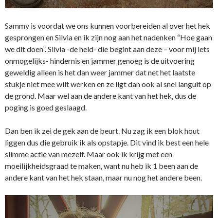
Sammy is voordat we ons kunnen voorbereiden al over het hek
gesprongen en Silvia en ik zijn nog aan het nadenken “Hoe gaan
we dit doen”. Silvia -de held- die begint aan deze – voor mij iets
onmogelijks- hindernis en jammer genoeg is de uitvoering
geweldig alleen is het dan weer jammer dat net het laatste
stukje niet mee wilt werken en ze ligt dan ook al snel languit op
de grond. Maar wel aan de andere kant van het hek, dus de
poging is goed geslaagd.
Dan ben ik zei de gek aan de beurt. Nu zag ik een blok hout
liggen dus die gebruik ik als opstapje. Dit vind ik best een hele
slimme actie van mezelf. Maar ook ik krijg met een
moeilijkheidsgraad te maken, want nu heb ik 1 been aan de
andere kant van het hek staan, maar nu nog het andere been.