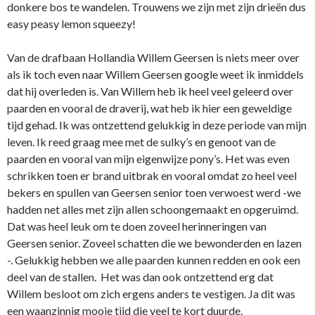
donkere bos te wandelen. Trouwens we zijn met zijn drieën dus
easy peasy lemon squeezy!
Van de drafbaan Hollandia Willem Geersen is niets meer over
als ik toch even naar Willem Geersen google weet ik inmiddels
dat hij overleden is. Van Willem heb ik heel veel geleerd over
paarden en vooral de draverij, wat heb ik hier een geweldige
tijd gehad. Ik was ontzettend gelukkig in deze periode van mijn
leven. Ik reed graag mee met de sulky’s en genoot van de
paarden en vooral van mijn eigenwijze pony’s. Het was even
schrikken toen er brand uitbrak en vooral omdat zo heel veel
bekers en spullen van Geersen senior toen verwoest werd -we
hadden net alles met zijn allen schoongemaakt en opgeruimd.
Dat was heel leuk om te doen zoveel herinneringen van
Geersen senior. Zoveel schatten die we bewonderden en lazen
-. Gelukkig hebben we alle paarden kunnen redden en ook een
deel van de stallen. Het was dan ook ontzettend erg dat
Willem besloot om zich ergens anders te vestigen. Ja dit was
een waanzinnig mooie tijd die veel te kort duurde.