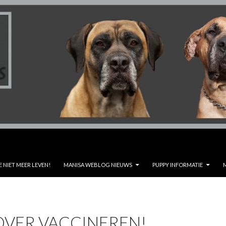
E NIET MEER LEVEN!
MANISA WEBLOG NIEUWS
PUPPY INFORMATIE
OVER VACCINEREN!