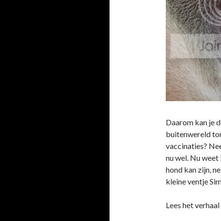
Daarom kan je de
buitenwereld ton
vaccinaties? Nee 
nu wel. Nu weet 
hond kan zijn, ne
kleine ventje Si
Lees het verhaa