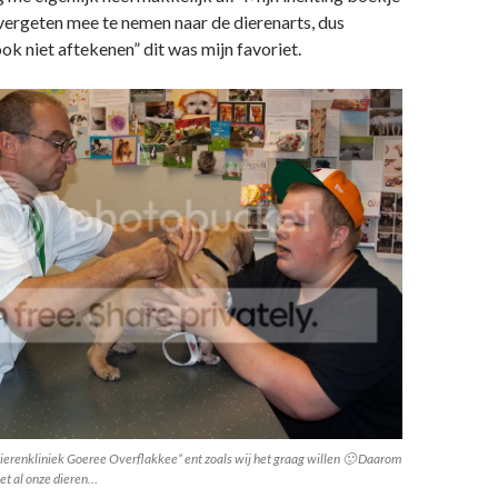
 vergeten mee te nemen naar de dierenarts, dus
k niet aftekenen” dit was mijn favoriet.
ierenkliniek Goeree Overflakkee” ent zoals wij het graag willen 🙂 Daarom
et al onze dieren…