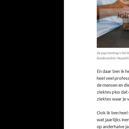
De pup inenting is het 
hondenziekte-Hepatiti
En daar ben ik h
heel veel profes
de mensen en di
ziektes plus dat
ziektes waar je 
Ook ik ben heel 
wat jaarlijks in
op anderhalve ja