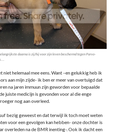
belangrijkste daarna is zij/hij voor zijn leven beschermd tegen Parvo-
s….
et niet helemaal mee eens. Want –en gelukkig heb ik
sors aan mijn zijde- ik ben er meer van overtuigd dat
eren na jaren immuun zijn geworden voor bepaalde
 de juiste medicijn is gevonden voor al die enge
vroeger nog aan overleed.
suf bezig geweest en dat terwijl ik toch moet weten
enten voor een gevolgen kan hebben- onze dochter is
ar overleden na de BMR inenting-. Ook ik dacht een