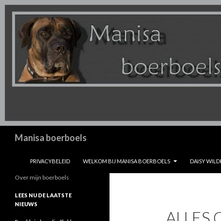
Zoeken
Manisa boerboels
SPRING NAAR INHOUD
PRIVACYBELEID
WELKOM BIJ MANISA BOERBOELS
DAISY WILD
Over mijn boerboels
LEES NU DE LAATSTE
NIEUWS
ALLES 