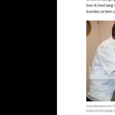
ben ik heel lang
konden ze hem oo
Onze dierenarts van “D
komen we hier graag m