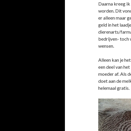
Daarna kreeg ik
worden. Dit vond
er alleen maar 
geld in het laad
dierenarts/farm
bedrijven- toch 
wensen.
Alleen kan je he
een deel van he
moeder af. Als 
doet aan de melk
helemaal gratis.