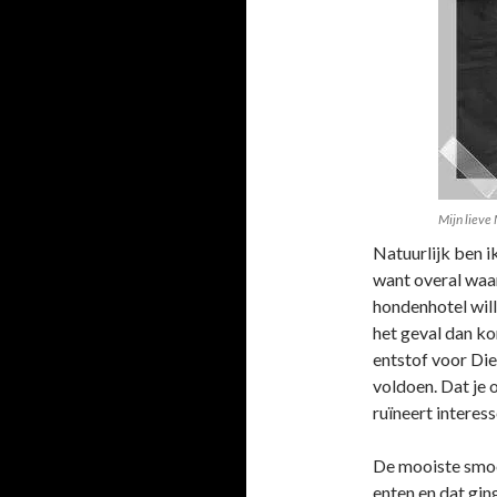
Mijn lieve
Natuurlijk ben ik
want overal waa
hondenhotel wille
het geval dan ko
entstof voor Die
voldoen. Dat je
ruïneert interes
De mooiste smoez
enten en dat gin