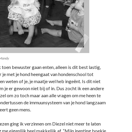
 Mandy
 toen bewuster gaan enten, alleen is dit best lastig,
r je met je hond heengaat van hondenschool tot
n weten of je, je maatje wel heb ingeënt. Is dit niet
m je er gewoon niet bij of in. Dus zocht ik een andere
zel om zo toch maar aan alle vragen om me heen te
 ondertussen de immuunsysteem van je hond langzaam
seert geen mens.
en ging ik verzinnen om Diezel niet meer te laten
g me eigenlijk heel makkelijk af. “Mijn inenting boekje