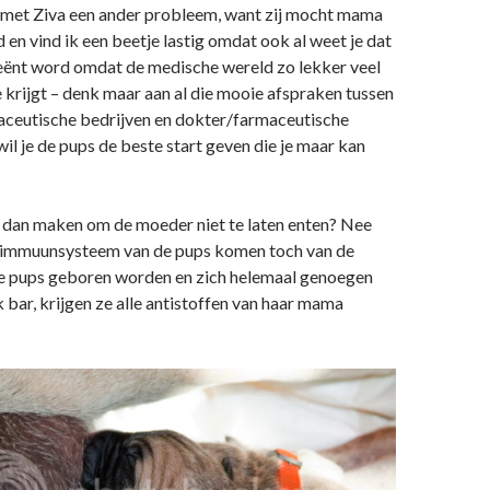
 met Ziva een ander probleem, want zij mocht mama
 en vind ik een beetje lastig omdat ook al weet je dat
geënt word omdat de medische wereld zo lekker veel
je krijgt – denk maar aan al die mooie afspraken tussen
aceutische bedrijven en dokter/farmaceutische
wil je de pups de beste start geven die je maar kan
t dan maken om de moeder niet te laten enten? Nee
t immuunsysteem van de pups komen toch van de
de pups geboren worden en zich helemaal genoegen
 bar, krijgen ze alle antistoffen van haar mama