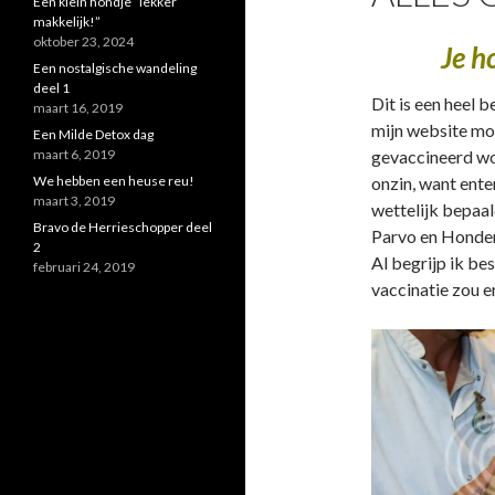
Een klein hondje “lekker
makkelijk!”
oktober 23, 2024
Je h
Een nostalgische wandeling
deel 1
Dit is een heel 
maart 16, 2019
mijn website mo
Een Milde Detox dag
maart 6, 2019
gevaccineerd word
We hebben een heuse reu!
onzin, want enten
maart 3, 2019
wettelijk bepaa
Bravo de Herrieschopper deel
Parvo en Hondenz
2
Al begrijp ik be
februari 24, 2019
vaccinatie zou e