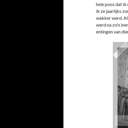
hele poos dat ik
ik ze jaarlijks z
wakker werd. Al
werd na zo’n ine
entingen van die