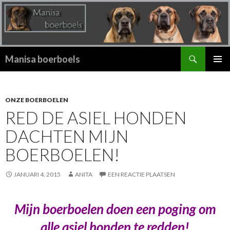
Zoeken
Manisa boerboels
SPRING
PRIMAI
NAAR
MENU
INHOUD
ONZE BOERBOELEN
RED DE ASIEL HONDEN
DACHTEN MIJN
BOERBOELEN!
JANUARI 4, 2015
ANITA
EEN REACTIE PLAATSEN
Mijn boerboelen doen een poging om
alle asiel honden te redden!