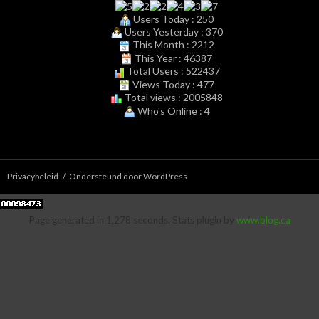
Users Today : 250
Users Yesterday : 370
This Month : 2212
This Year : 46387
Total Users : 522437
Views Today : 477
Total views : 2005848
Who's Online : 4
Privacybeleid
Ondersteund door WordPress
Page generated in 1,278 seconds. Stats plugin by
www.blog.ca