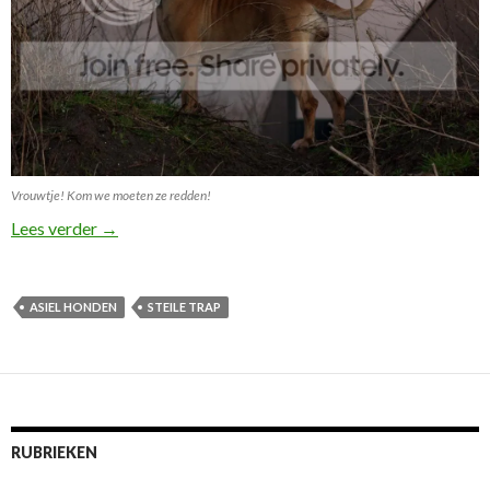
Vrouwtje! Kom we moeten ze redden!
Red de asiel honden dachten mijn boerboelen!
Lees verder
→
ASIEL HONDEN
STEILE TRAP
RUBRIEKEN