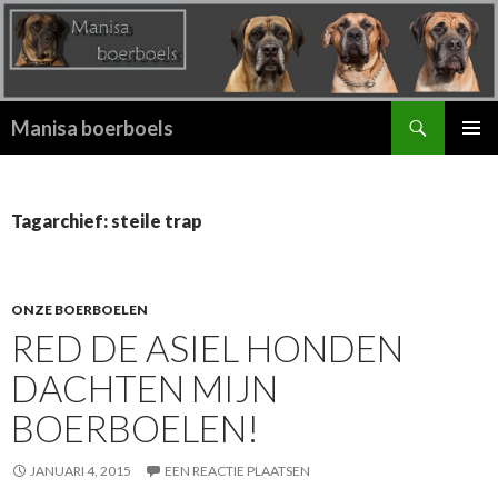
Zoeken
Manisa boerboels
SPRING
PRIMAI
NAAR
MENU
INHOUD
Tagarchief: steile trap
ONZE BOERBOELEN
RED DE ASIEL HONDEN
DACHTEN MIJN
BOERBOELEN!
JANUARI 4, 2015
EEN REACTIE PLAATSEN