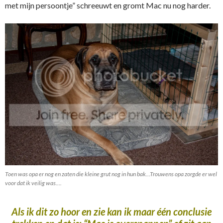
met mijn persoontje” schreeuwt en gromt Mac nu nog harder.
Toen was opa er nog en zaten die kleine grut nog in hun bak…Trouwens opa zorgde er wel
voor dat ik veilig was….
Als ik dit zo hoor en zie kan ik maar één conclusie