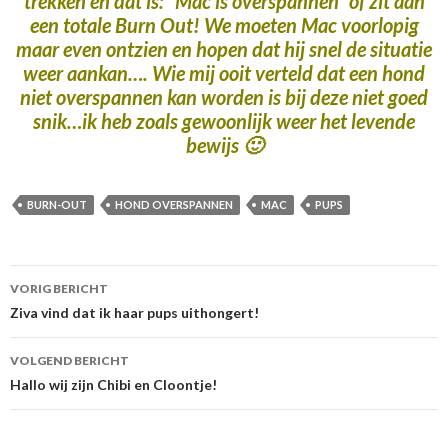
trekken en dat is: “Mac is overspannen” of zit aan
een totale Burn Out! We moeten Mac voorlopig
maar even ontzien en hopen dat hij snel de situatie
weer aankan…. Wie mij ooit verteld dat een hond
niet overspannen kan worden is bij deze niet goed
snik…ik heb zoals gewoonlijk weer het levende
bewijs 🙂
BURN-OUT
HOND OVERSPANNEN
MAC
PUPS
Berichtnavigatie
VORIG BERICHT
Ziva vind dat ik haar pups uithongert!
VOLGEND BERICHT
Hallo wij zijn Chibi en Cloontje!