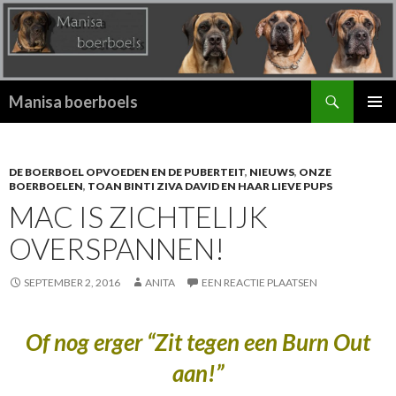
Zoeken
Manisa boerboels
SPRING
PRIMAI
NAAR
MENU
INHOUD
DE BOERBOEL OPVOEDEN EN DE PUBERTEIT
,
NIEUWS
,
ONZE
BOERBOELEN
,
TOAN BINTI ZIVA DAVID EN HAAR LIEVE PUPS
MAC IS ZICHTELIJK
OVERSPANNEN!
SEPTEMBER 2, 2016
ANITA
EEN REACTIE PLAATSEN
Of nog erger “Zit tegen een Burn Out
aan!”