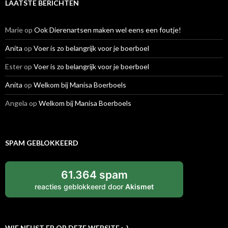
LAATSTE BERICHTEN
Marie
op
Ook Dierenartsen maken wel eens een foutje!
Anita
op
Voer is zo belangrijk voor je boerboel
Ester
op
Voer is zo belangrijk voor je boerboel
Anita
op
Welkom bij Manisa Boerboels
Angela
op
Welkom bij Manisa Boerboels
SPAM GEBLOKKEERD
61.364 spam
reacties geblokkeerd door
Akismet
WIE NEUST ER OP DEZE WEBSITE :-)