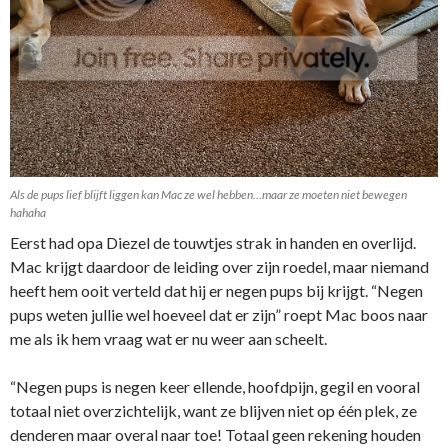
Als de pups lief blijft liggen kan Mac ze wel hebben…maar ze moeten niet bewegen
hahaha
Eerst had opa Diezel de touwtjes strak in handen en overlijd.
Mac krijgt daardoor de leiding over zijn roedel, maar niemand
heeft hem ooit verteld dat hij er negen pups bij krijgt. “Negen
pups weten jullie wel hoeveel dat er zijn” roept Mac boos naar
me als ik hem vraag wat er nu weer aan scheelt.
“Negen pups is negen keer ellende, hoofdpijn, gegil en vooral
totaal niet overzichtelijk, want ze blijven niet op één plek, ze
denderen maar overal naar toe! Totaal geen rekening houden