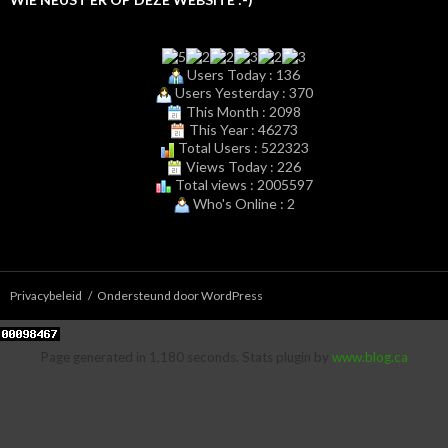
Users Today : 136
Users Yesterday : 370
This Month : 2098
This Year : 46273
Total Users : 522323
Views Today : 226
Total views : 2005597
Who's Online : 2
Privacybeleid
Ondersteund door WordPress
Page generated in 1,180 seconds. Stats plugin by
www.blog.ca