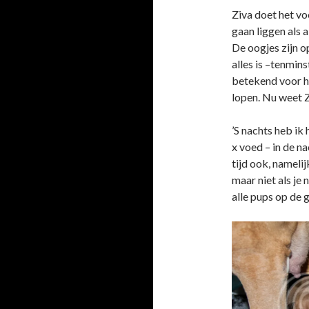
Ziva doet het v
gaan liggen als 
De oogjes zijn o
alles is –tenmins
betekend voor ha
lopen. Nu weet 
’S nachts heb ik
x voed – in de na
tijd ook, namelij
maar niet als je
alle pups op de 