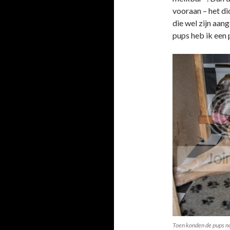
vooraan – het di
die wel zijn aan
pups heb ik een 
Toen konden de pups no