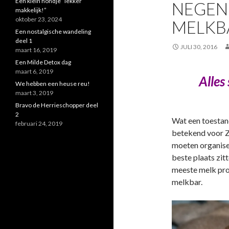
Een klein hondje “lekker
NEGEN 
makkelijk!”
oktober 23, 2024
MELKB
Een nostalgische wandeling
deel 1
JULI 30, 2016
maart 16, 2019
Een Milde Detox dag
maart 6, 2019
Alles
We hebben een heuse reu!
maart 3, 2019
Bravo de Herrieschopper deel
2
Wat een toestand
februari 24, 2019
betekend voor Z
moeten organisere
beste plaats zit
meeste melk pro
melkbar.