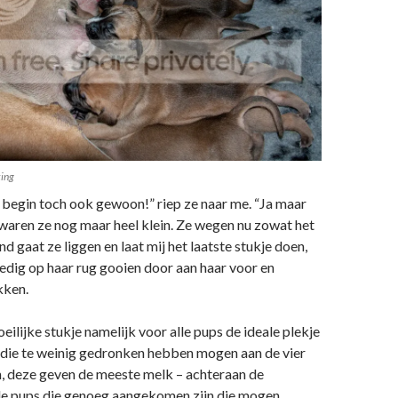
king
t begin toch ook gewoon!” riep ze naar me. “Ja maar
 waren ze nog maar heel klein. Ze wegen nu zowat het
d gaat ze liggen en laat mij het laatste stukje doen,
ledig op haar rug gooien door aan haar voor en
kken.
ilijke stukje namelijk voor alle pups de ideale plekje
die te weinig gedronken hebben mogen aan de vier
, deze geven de meeste melk – achteraan de
de pups die genoeg aangekomen zijn die mogen