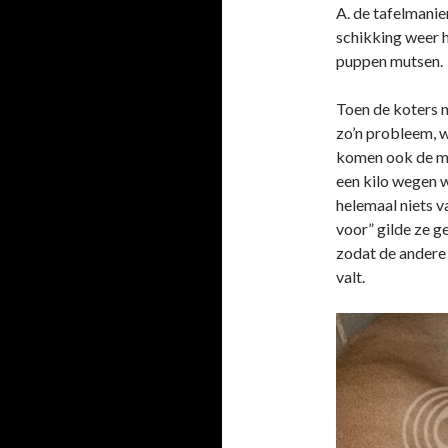
A. de tafelmanie
schikking weer 
puppen mutsen.
Toen de koters n
zo’n probleem, w
komen ook de moe
een kilo wegen w
helemaal niets v
voor” gilde ze g
zodat de andere 
valt.