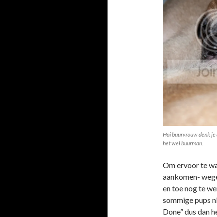
Hoi buurvrouw denk je d
het wel buurman.
Om ervoor te wa
aankomen- wegen
en toe nog te we
sommige pups niet
Done” dus dan he