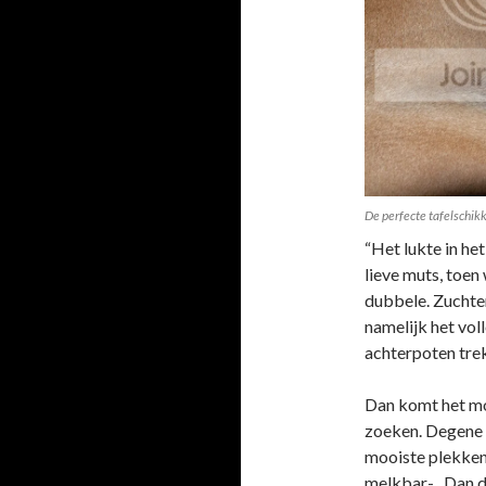
De perfecte tafelschik
“Het lukte in he
lieve muts, toen
dubbele. Zuchten
namelijk het vol
achterpoten tre
Dan komt het moe
zoeken. Degene 
mooiste plekken
melkbar- . Dan 