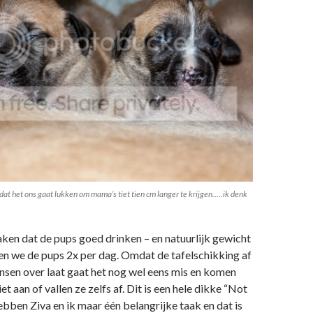
at het ons gaat lukken om mama’s tiet tien cm langer te krijgen…..ik denk
ken dat de pups goed drinken – en natuurlijk gewicht
 we de pups 2x per dag. Omdat de tafelschikking af
nsen over laat gaat het nog wel eens mis en komen
 aan of vallen ze zelfs af. Dit is een hele dikke “Not
bben Ziva en ik maar één belangrijke taak en dat is