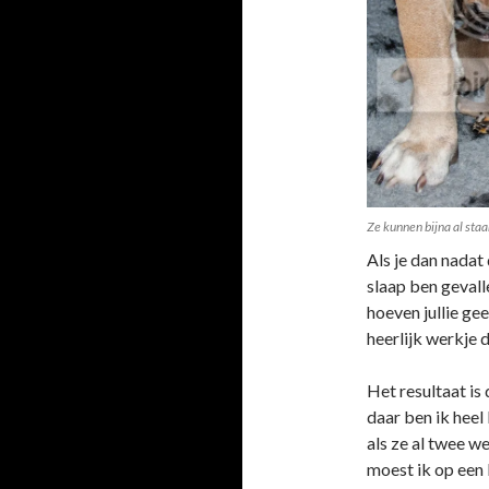
Ze kunnen bijna al staa
Als je dan nadat 
slaap ben gevall
hoeven jullie ge
heerlijk werkje d
Het resultaat is 
daar ben ik heel 
als ze al twee w
moest ik op een 