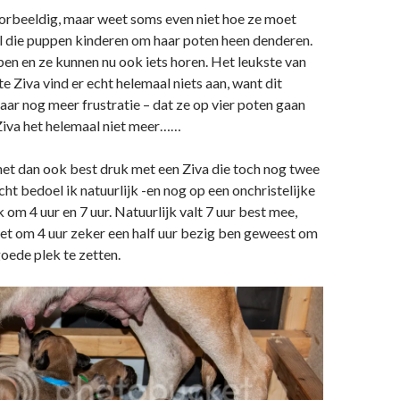
oorbeeldig, maar weet soms even niet hoe ze moet
al die puppen kinderen om haar poten heen denderen.
pen en ze kunnen nu ook iets horen. Het leukste van
te Ziva vind er echt helemaal niets aan, want dit
ar nog meer frustratie – dat ze op vier poten gaan
Ziva het helemaal niet meer……
 het dan ook best druk met een Ziva die toch nog twee
cht bedoel ik natuurlijk -en nog op een onchristelijke
k om 4 uur en 7 uur. Natuurlijk valt 7 uur best mee,
 net om 4 uur zeker een half uur bezig ben geweest om
goede plek te zetten.