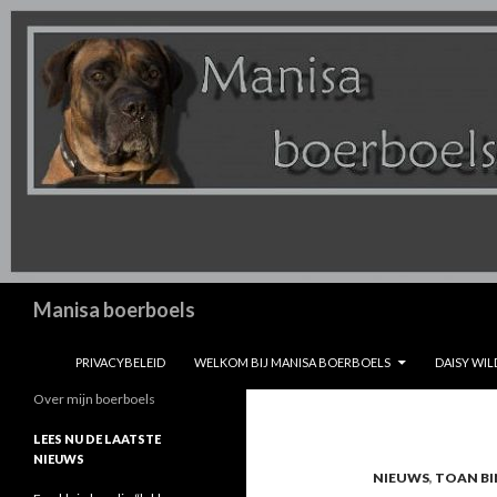
Zoeken
Manisa boerboels
SPRING NAAR INHOUD
PRIVACYBELEID
WELKOM BIJ MANISA BOERBOELS
DAISY WIL
Over mijn boerboels
LEES NU DE LAATSTE
NIEUWS
NIEUWS
,
TOAN BIN