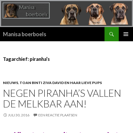
Zoeken
Manisa boerboels
SPRING
PRIMAI
NAAR
MENU
INHOUD
Tagarchief: piranha’s
NIEUWS
,
TOAN BINTI ZIVA DAVID EN HAAR LIEVE PUPS
NEGEN PIRANHA’S VALLEN
DE MELKBAR AAN!
JULI 30, 2016
EEN REACTIE PLAATSEN