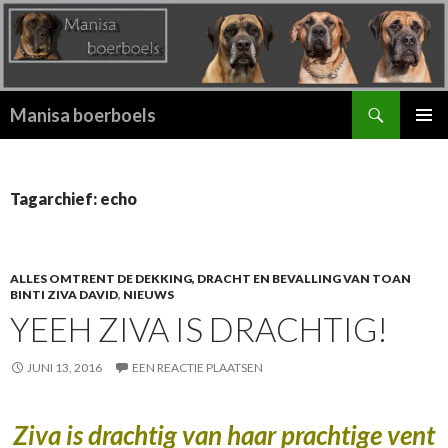
Zoeken
Manisa boerboels
SPRING
PRIMAI
NAAR
MENU
INHOUD
Tagarchief: echo
ALLES OMTRENT DE DEKKING, DRACHT EN BEVALLING VAN TOAN
BINTI ZIVA DAVID
,
NIEUWS
YEEH ZIVA IS DRACHTIG!
JUNI 13, 2016
EEN REACTIE PLAATSEN
Ziva is drachtig van haar prachtige vent