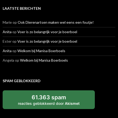
LAATSTE BERICHTEN
Marie
op
Ook Dierenartsen maken wel eens een foutje!
Anita
op
Voer is zo belangrijk voor je boerboel
Ester
op
Voer is zo belangrijk voor je boerboel
Anita
op
Welkom bij Manisa Boerboels
Angela
op
Welkom bij Manisa Boerboels
SPAM GEBLOKKEERD
61.363 spam
reacties geblokkeerd door
Akismet