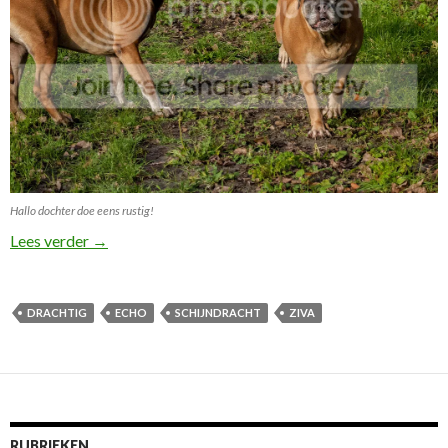
Hallo dochter doe eens rustig!
Zwangerschap Echo Ziva!
Lees verder
→
DRACHTIG
ECHO
SCHIJNDRACHT
ZIVA
RUBRIEKEN