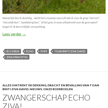
Natuurlijk ben ik drachtig…dacht het vrouwtje nou echt dat ik voor de grap “niet eet”,
“misselijk ben”, “aanhalerig ben”, “al het gras in onze uitlaatveld voor de gein opeet”
forget it! Ik ben in blijde verwachting.
Yeeh Ziva is Drachtig!
Lees verder
→
BJ COBUS
ECHO
PUPS
TOAN BINTI ZIVA DAVID
ZIVA DRACHTIG
ALLES OMTRENT DE DEKKING, DRACHT EN BEVALLING VAN TOAN
BINTI ZIVA DAVID
,
NIEUWS
,
ONZE BOERBOELEN
ZWANGERSCHAP ECHO
ZIVA!