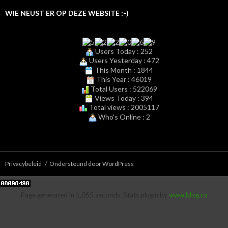
WIE NEUST ER OP DEZE WEBSITE :-)
Users Today : 252
Users Yesterday : 472
This Month : 1844
This Year : 46019
Total Users : 522069
Views Today : 394
Total views : 2005117
Who's Online : 2
Privacybeleid
Ondersteund door WordPress
Page generated in 1,055 seconds. Stats plugin by
www.blog.ca