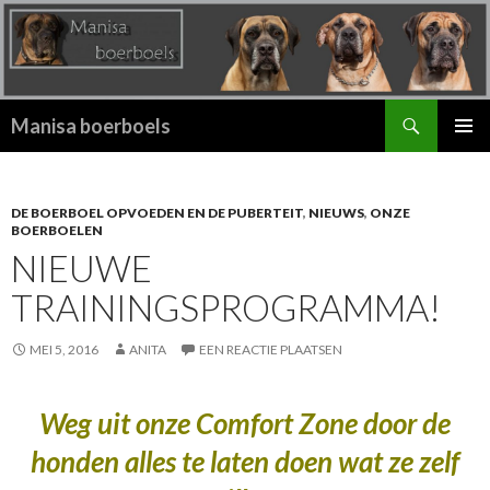
Zoeken
Manisa boerboels
SPRING
PRIMAI
NAAR
MENU
INHOUD
DE BOERBOEL OPVOEDEN EN DE PUBERTEIT
,
NIEUWS
,
ONZE
BOERBOELEN
NIEUWE
TRAININGSPROGRAMMA!
MEI 5, 2016
ANITA
EEN REACTIE PLAATSEN
Weg uit onze Comfort Zone door de
honden alles te laten doen wat ze zelf