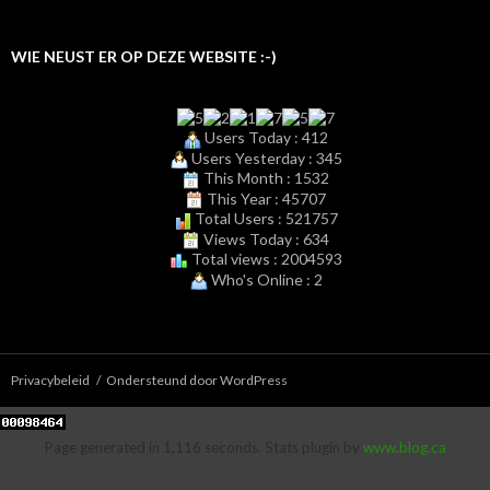
WIE NEUST ER OP DEZE WEBSITE :-)
Users Today : 412
Users Yesterday : 345
This Month : 1532
This Year : 45707
Total Users : 521757
Views Today : 634
Total views : 2004593
Who's Online : 2
Privacybeleid
Ondersteund door WordPress
Page generated in 1,116 seconds. Stats plugin by
www.blog.ca