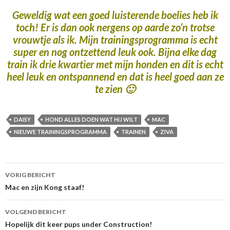
Geweldig wat een goed luisterende boelies heb ik
toch! Er is dan ook nergens op aarde zo’n trotse
vrouwtje als ik. Mijn trainingsprogramma is echt
super en nog ontzettend leuk ook. Bijna elke dag
train ik drie kwartier met mijn honden en dit is echt
heel leuk en ontspannend en dat is heel goed aan ze
te zien 🙂
DAISY
HOND ALLES DOEN WAT HIJ WILT
MAC
NIEUWE TRAININGSPROGRAMMA
TRAINEN
ZIVA
Berichtnavigatie
VORIG BERICHT
Mac en zijn Kong staaf!
VOLGEND BERICHT
Hopelijk dit keer pups under Construction!