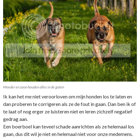
Moeder en zoon houden alles in de gaten
Ik kan het me niet veroorloven om mijn honden los te laten en
dan proberen te corrigeren als ze de fout in gaan. Dan ben ik of
te laat of nog erger ze luisteren niet en leren zichzelf negatief
gedrag aan.
Een boerboel kan teveel schade aanrichten als ze helemaal los
gaan, dus dit wil je niet en helemaal niet voor onze medemens.