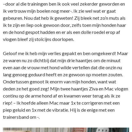
–door al die trainingen ben ik ook veel zekerder geworden en
ik vertrouw mijn boelen nog meer-. Ik zie wel wat er gaat
gebeuren. Nou dat heb ik geweten! Zij bleek net zo’n muts als
ik te zijn en liep ook gewoon door, zelfs toen mijn honden haar
en de hond gespot hadden en er als een dolle roedel erop af
vlogen bleef zij stoïcijns doorlopen.
Geloof me ik heb mijn verlies gepakt en ben omgekeerd! Maar
ze waren nu zo dichtbij dat mijn drie haantjes om de minuut
even aan de vrouw met hond wilde vertellen dat die onzin nu
lang genoeg geduurd heeft en ze gewoon op moeten zouten.
Ondertussen genoot ik enorm van mijn honden, want wat
deden ze het goed zeg! Mijn twee haantjes Ziva en Mac vlogen
continu op de arme hond af en kwamen weer terug als ik ze
riep! – Ik hoefde alleen Mac maar 1x te corrigeren met een
piep geluid en 1x met de vibratie. Hij is de enige met een
trainersband om -.