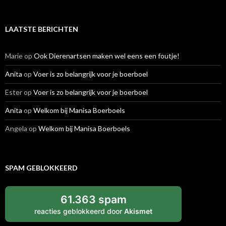
LAATSTE BERICHTEN
Marie
op
Ook Dierenartsen maken wel eens een foutje!
Anita
op
Voer is zo belangrijk voor je boerboel
Ester
op
Voer is zo belangrijk voor je boerboel
Anita
op
Welkom bij Manisa Boerboels
Angela
op
Welkom bij Manisa Boerboels
SPAM GEBLOKKEERD
61.363 spam
reacties geblokkeerd door
Akismet