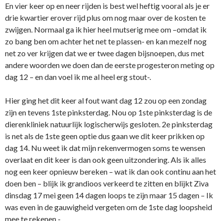
En vier keer op en neer rijden is best wel heftig vooral als je er
drie kwartier erover rijd plus om nog maar over de kosten te
zwijgen. Normaal ga ik hier heel mutserig mee om –omdat ik
zo bang ben om achter het net te plassen- en kan mezelf nog
net zo ver krijgen dat we er twee dagen bijsnoepen, dus met
andere woorden we doen dan de eerste progesteron meting op
dag 12 – en dan voel ik me al heel erg stout-.
Hier ging het dit keer al fout want dag 12 zou op een zondag
zijn en tevens 1ste pinksterdag. Nou op 1ste pinksterdag is de
dierenkliniek natuurlijk logischerwijs gesloten. 2e pinksterdag
is net als de 1ste geen optie dus gaan we dit keer prikken op
dag 14. Nu weet ik dat mijn rekenvermogen soms te wensen
overlaat en dit keer is dan ook geen uitzondering. Als ik alles
nog een keer opnieuw bereken – wat ik dan ook continu aan het
doen ben – blijk ik grandioos verkeerd te zitten en blijkt Ziva
dinsdag 17 mei geen 14 dagen loops te zijn maar 15 dagen – Ik
was even in de gauwigheid vergeten om de 1ste dag loopsheid
mee te rekenen -.