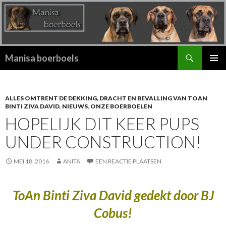
Zoeken
Manisa boerboels
SPRING
PRIMAI
NAAR
MENU
INHOUD
ALLES OMTRENT DE DEKKING, DRACHT EN BEVALLING VAN TOAN
BINTI ZIVA DAVID
,
NIEUWS
,
ONZE BOERBOELEN
HOPELIJK DIT KEER PUPS
UNDER CONSTRUCTION!
MEI 18, 2016
ANITA
EEN REACTIE PLAATSEN
ToAn Binti Ziva David gedekt door BJ
Cobus!