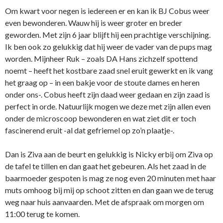
Om kwart voor negen is iedereen er en kan ik BJ Cobus weer
even bewonderen. Wauw hij is weer groter en breder
geworden. Met zijn 6 jaar blijft hij een prachtige verschijning.
Ik ben ook zo gelukkig dat hij weer de vader van de pups mag
worden. Mijnheer Ruk – zoals DA Hans zichzelf spottend
noemt – heeft het kostbare zaad snel eruit gewerkt en ik vang
het graag op – in een bakje voor de stoute dames en heren
onder ons-. Cobus heeft zijn daad weer gedaan en zijn zaad is
perfect in orde. Natuurlijk mogen we deze met zijn allen even
onder de microscoop bewonderen en wat ziet dit er toch
fascinerend eruit -al dat gefriemel op zo’n plaatje-.
Dan is Ziva aan de beurt en gelukkig is Nicky erbij om Ziva op
de tafel te tillen en dan gaat het gebeuren. Als het zaad in de
baarmoeder gespoten is mag ze nog even 20 minuten met haar
muts omhoog bij mij op schoot zitten en dan gaan we de terug
weg naar huis aanvaarden. Met de afspraak om morgen om
11:00 terug te komen.