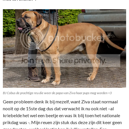
BJ Cobus de prachtige reu die weer de papa van Ziva haar pups mag worden <3
Geen probleem denk ik bij mezelf, want Ziva staat normaal
nooit op de 15ste dag dus dat verwacht ik nu ook niet –al
kriebelde het wel een beetje en was ik blij toen het nationale
prikdag was -. Mijn reuen zijn stuk dus deze zijn dit keer geen