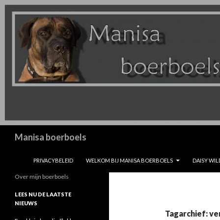
Zoeken
Manisa boerboels
SPRING NAAR INHOUD
PRIVACYBELEID
WELKOM BIJ MANISA BOERBOELS
DAISY WIL
Over mijn boerboels
LEES NU DE LAATSTE
NIEUWS
Tagarchief: v