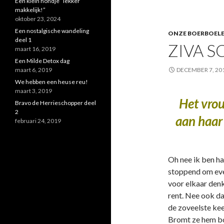
Een klein hondje “lekker
makkelijk!”
oktober 23, 2024
Een nostalgische wandeling
ONZE BOERBOEL
deel 1
ZIVA S
maart 16, 2019
Een Milde Detox dag
maart 6, 2019
DECEMBER 7, 20
We hebben een heuse reu!
maart 3, 2019
Het vrou
Bravo de Herrieschopper deel
2
aan haar
februari 24, 2019
Oh nee ik ben haa
stoppend om even
voor elkaar denk
rent. Nee ook daa
de zoveelste kee
Bromt ze hem boo