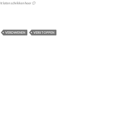
ht laten schrikken hoor 🙁
 schrikt zich wild!!!
VERDWENEN
VERSTOPPEN