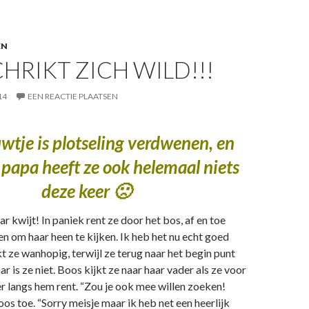
EN
CHRIKT ZICH WILD!!!
14
EEN REACTIE PLAATSEN
wtje is plotseling verdwenen,
en
 papa heeft ze ook helemaal niets
deze keer 🙁
r kwijt! In paniek rent ze door het bos, af en toe
 om haar heen te kijken. Ik heb het nu echt goed
t ze wanhopig, terwijl ze terug naar het begin punt
r is ze niet. Boos kijkt ze naar haar vader als ze voor
r langs hem rent. “Zou je ook mee willen zoeken!
s toe. “Sorry meisje maar ik heb net een heerlijk