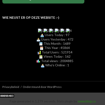
WIE NEUST ER OP DEZE WEBSITE :-)
Users Today : 97
Users Yesterday : 472
This Month : 1689
This Year : 45864
Total Users : 521914
Views Today : 162
Total views : 2004885
Who's Online : 1
Privacybeleid
Ondersteund door WordPress
Page generated in 1,279 seconds. Stats plugin by
www.blog.ca