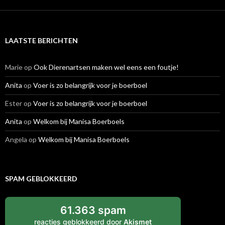
LAATSTE BERICHTEN
Marie
op
Ook Dierenartsen maken wel eens een foutje!
Anita
op
Voer is zo belangrijk voor je boerboel
Ester
op
Voer is zo belangrijk voor je boerboel
Anita
op
Welkom bij Manisa Boerboels
Angela
op
Welkom bij Manisa Boerboels
SPAM GEBLOKKEERD
61.363 spam
reacties geblokkeerd door
Akismet