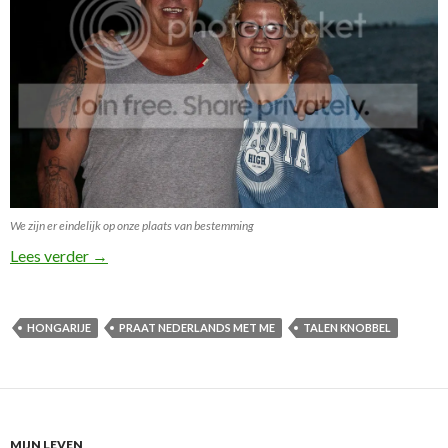
We zijn er eindelijk op onze plaats van bestemming
De succesvolle talen knobbel van de Elkerboutjes!
Lees verder
→
HONGARIJE
PRAAT NEDERLANDS MET ME
TALEN KNOBBEL
MIJN LEVEN