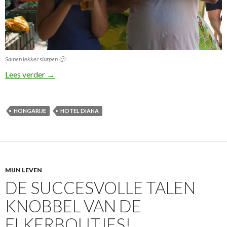
Samen lekker slurpen 🙂
Wij kneutjesvolk in een dure luxe hotel in Hongarije!
Lees verder
→
HONGARIJE
HOTEL DIANA
MIJN LEVEN
DE SUCCESVOLLE TALEN
KNOBBEL VAN DE
ELKERBOUTJES!