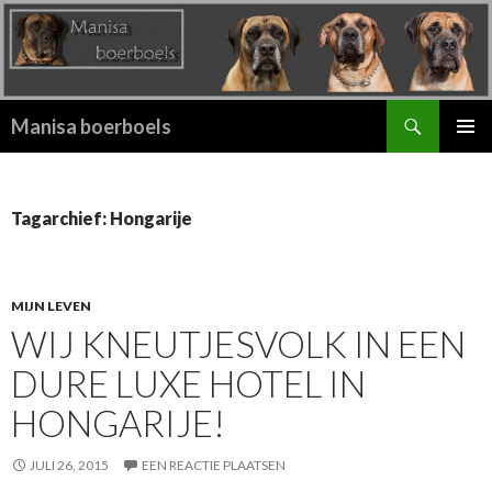
Zoeken
Manisa boerboels
SPRING
PRIMAI
NAAR
MENU
INHOUD
Tagarchief: Hongarije
MIJN LEVEN
WIJ KNEUTJESVOLK IN EEN
DURE LUXE HOTEL IN
HONGARIJE!
JULI 26, 2015
EEN REACTIE PLAATSEN