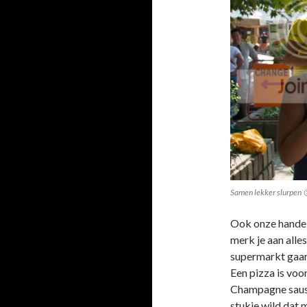
Samen lekker slurpen 
Ook onze handel
merk je aan alle
supermarkt gaan
Een pizza is voor
Champagne sausj
stukje wild dat m