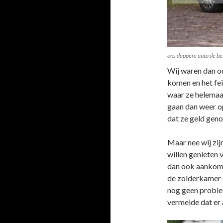
ons dappere auto de b
Wij waren dan ook
komen en het fei
waar ze helemaal
gaan dan weer op
dat ze geld gen
Maar nee wij zij
willen genieten 
dan ook aankome
de zolderkamer 
nog geen proble
vermelde dat er a