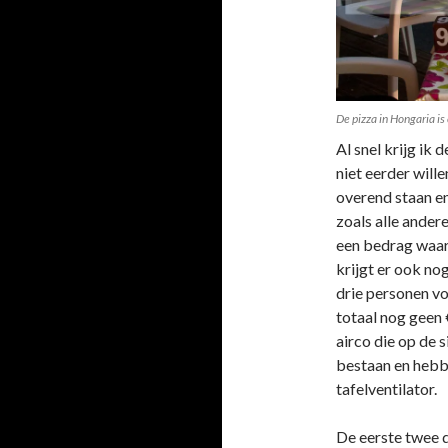
De pizza in Hongaria is 
Al snel krijg ik
niet eerder will
overend staan en
zoals alle ander
een bedrag waar 
krijgt er ook nog
drie personen vo
totaal nog geen 
airco die op de 
bestaan en hebb
tafelventilator.
De eerste twee d