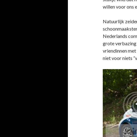
willen voor ons 
Natuurlijk zeide
schoonmaakster 
Nederlands comb
grote verbazing
vriendinnen met 
niet voor niets 