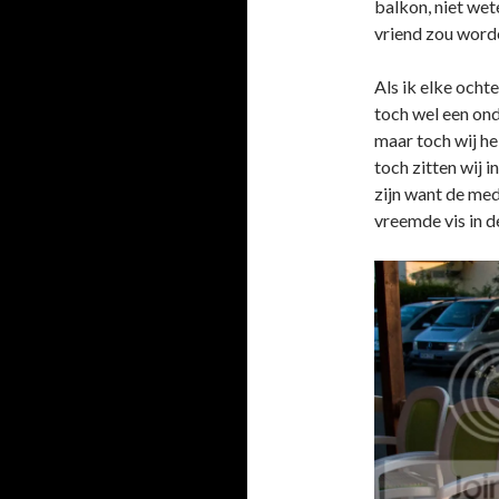
balkon, niet we
vriend zou word
Als ik elke ochte
toch wel een ond
maar toch wij he
toch zitten wij i
zijn want de med
vreemde vis in de