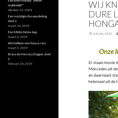
Een klein hondje “lekker
WIJ KN
makkelijk!”
oktober 23, 2024
DURE L
Een nostalgische wandeling
HONGA
deel 1
maart 16, 2019
Een Milde Detox dag
JULI 26, 2015
maart 6, 2019
We hebben een heuse reu!
maart 3, 2019
Onze l
Bravo de Herrieschopper deel
2
Er staan mooie d
februari 24, 2019
Mercedes uit de
en daarnaast sta
helemaal uit de 