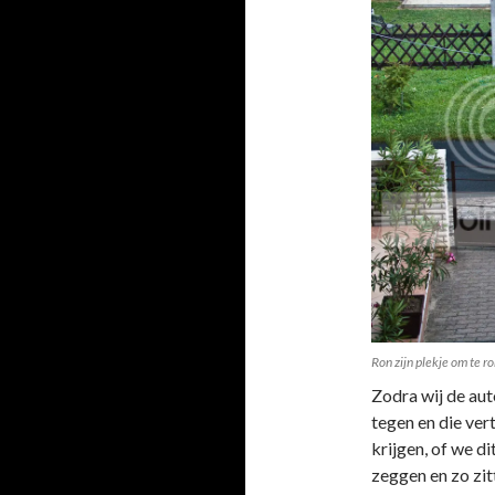
Ron zijn plekje om te 
Zodra wij de aut
tegen en die ver
krijgen, of we d
zeggen en zo zit