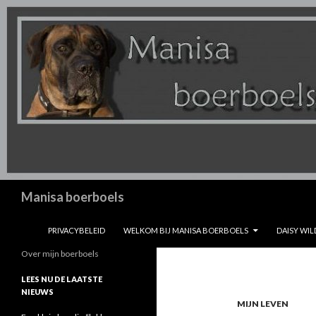
Zoeken
Manisa boerboels
SPRING NAAR INHOUD
PRIVACYBELEID
WELKOM BIJ MANISA BOERBOELS
DAISY WIL
Over mijn boerboels
LEES NU DE LAATSTE
NIEUWS
MIJN LEVEN