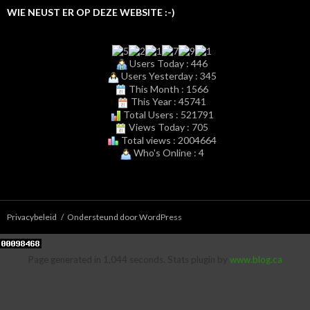
WIE NEUST ER OP DEZE WEBSITE :-)
Users Today : 446
Users Yesterday : 345
This Month : 1566
This Year : 45741
Total Users : 521791
Views Today : 705
Total views : 2004664
Who's Online : 4
Privacybeleid
Ondersteund door WordPress
Page generated in 1,044 seconds. Stats plugin by
www.blog.ca