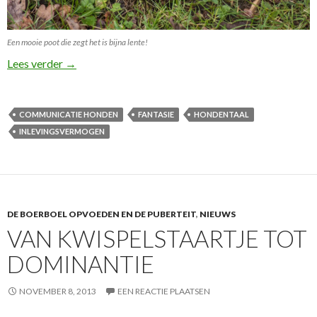
Een mooie poot die zegt het is bijna lente!
Echt luisteren naar je hond?
Lees verder
→
COMMUNICATIE HONDEN
FANTASIE
HONDENTAAL
INLEVINGSVERMOGEN
DE BOERBOEL OPVOEDEN EN DE PUBERTEIT
,
NIEUWS
VAN KWISPELSTAARTJE TOT
DOMINANTIE
NOVEMBER 8, 2013
EEN REACTIE PLAATSEN