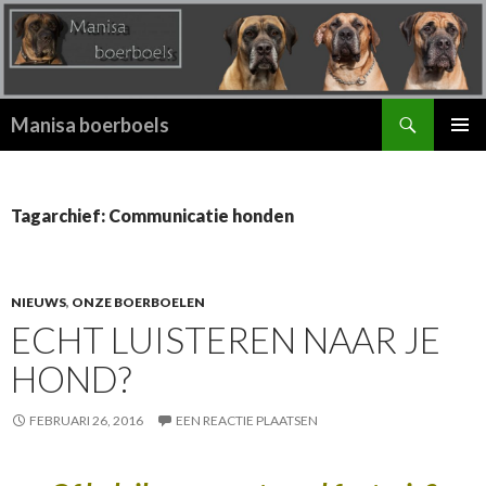
Zoeken
Manisa boerboels
SPRING
PRIMAI
NAAR
MENU
INHOUD
Tagarchief: Communicatie honden
NIEUWS
,
ONZE BOERBOELEN
ECHT LUISTEREN NAAR JE
HOND?
FEBRUARI 26, 2016
EEN REACTIE PLAATSEN