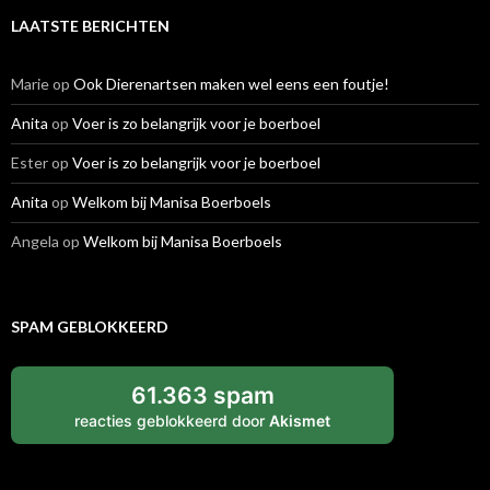
LAATSTE BERICHTEN
Marie
op
Ook Dierenartsen maken wel eens een foutje!
Anita
op
Voer is zo belangrijk voor je boerboel
Ester
op
Voer is zo belangrijk voor je boerboel
Anita
op
Welkom bij Manisa Boerboels
Angela
op
Welkom bij Manisa Boerboels
SPAM GEBLOKKEERD
61.363 spam
reacties geblokkeerd door
Akismet