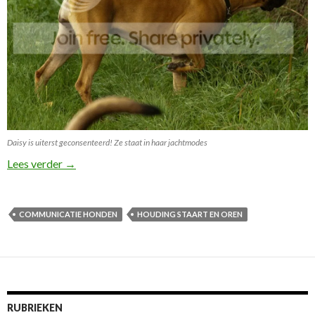
Daisy is uiterst geconsenteerd! Ze staat in haar jachtmodes
Van kwispelstaartje tot dominantie
Lees verder
→
COMMUNICATIE HONDEN
HOUDING STAART EN OREN
RUBRIEKEN