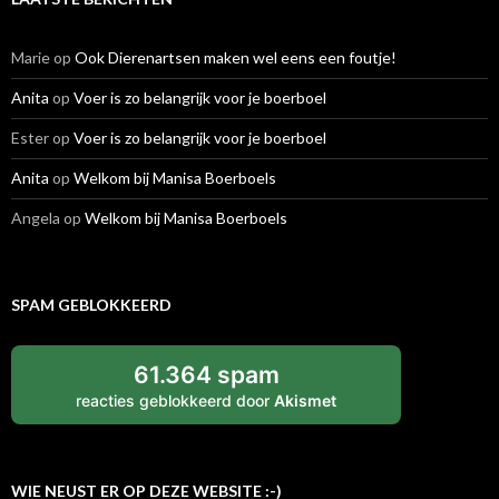
Marie
op
Ook Dierenartsen maken wel eens een foutje!
Anita
op
Voer is zo belangrijk voor je boerboel
Ester
op
Voer is zo belangrijk voor je boerboel
Anita
op
Welkom bij Manisa Boerboels
Angela
op
Welkom bij Manisa Boerboels
SPAM GEBLOKKEERD
61.364 spam
reacties geblokkeerd door
Akismet
WIE NEUST ER OP DEZE WEBSITE :-)