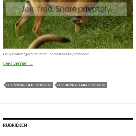
Daisy is uiterst geconsenteerd! Ze staat in haar jachtmodes
Van kwispelstaartje tot dominantie
Lees verder
→
COMMUNICATIE HONDEN
HOUDING STAART EN OREN
RUBRIEKEN