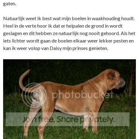
gaten.
Natuurlijk weet ik best wat mijn boelen in waakhouding houdt.
Heel in de verte hoor ik dat er heipalen de grond in wordt
geslagen en dit hebben ze natuurlijk nog nooit gehoord. Als het
iets lichter wordt gaan de boelen elkaar weer lekker pesten en
kan ik weer volop van Daisy mijn prinses genieten.