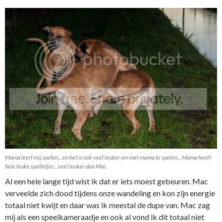
Mama leert mij spelen…en het is ook veel leuker om met mama te spelen…Mama heeft
hele leuke spelletjes…veel leuker dan Mac
Al een hele lange tijd wist ik dat er iets moest gebeuren. Mac
verveelde zich dood tijdens onze wandeling en kon zijn energie
totaal niet kwijt en daar was ik meestal de dupe van. Mac zag
mij als een speelkameraadje en ook al vond ik dit totaal niet