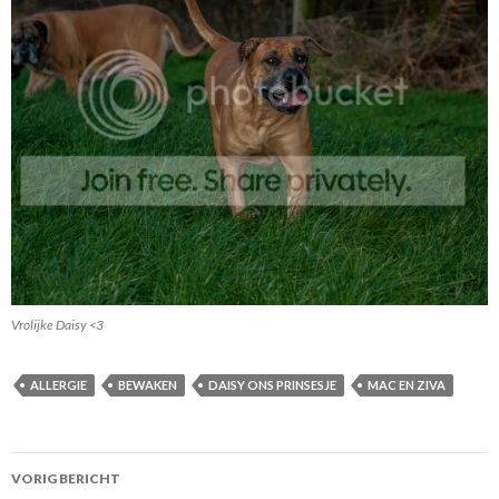
Vrolijke Daisy <3
ALLERGIE
BEWAKEN
DAISY ONS PRINSESJE
MAC EN ZIVA
Berichtnavigatie
VORIG BERICHT