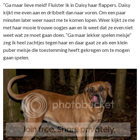
“Ga maar lieve meid! Fluister ik in Daisy haar flappers. Daisy
kijkt me even aan en dribbelt dan naar voren. Om een paar
minuten later weer naast me te komen lopen. Weer kijkt ze me
met haar mooie trouwe oogjes aan en ik weet dat ze even niet
weet wat ze moet gaan doen. “Ga maar lekker spelen meisje”
zeg ik heel zachtjes tegen haar en daar gaat ze als een klein
puber meisje die toestemming heeft gekregen om te mogen
gaan spelen.