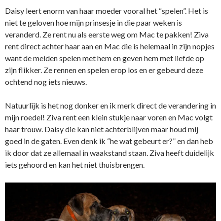
Daisy leert enorm van haar moeder vooral het “spelen”. Het is
niet te geloven hoe mijn prinsesje in die paar weken is
veranderd. Ze rent nu als eerste weg om Mac te pakken! Ziva
rent direct achter haar aan en Mac die is helemaal in zijn nopjes
want de meiden spelen met hem en geven hem met liefde op
zijn flikker. Ze rennen en spelen erop los en er gebeurd deze
ochtend nog iets nieuws.
Natuurlijk is het nog donker en ik merk direct de verandering in
mijn roedel! Ziva rent een klein stukje naar voren en Mac volgt
haar trouw. Daisy die kan niet achterblijven maar houd mij
goed in de gaten. Even denk ik “he wat gebeurt er?” en dan heb
ik door dat ze allemaal in waakstand staan. Ziva heeft duidelijk
iets gehoord en kan het niet thuisbrengen.