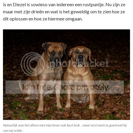
is en Diezel is sowieso van iedereen een rustpuntje. Nu zijn ze
maar met zijn drieën en wat is het geweldig om te zien hoe ze
dit oplossen en hoe ze hiermee omgaan.
Natuurlijk was het alleen met mijn broer ook best leuk…maar wist nooit zo goed wat hij
van mij wilde…