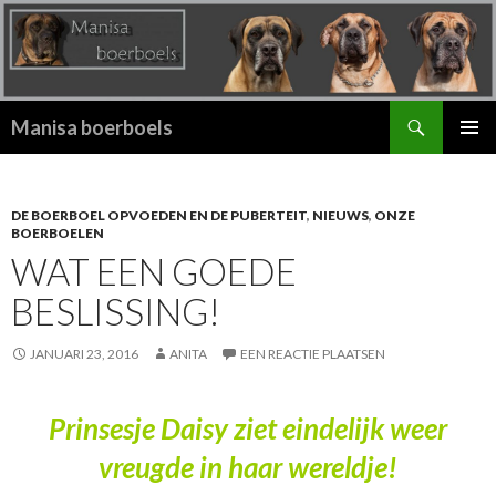
Zoeken
Manisa boerboels
SPRING
PRIMAI
NAAR
MENU
INHOUD
DE BOERBOEL OPVOEDEN EN DE PUBERTEIT
,
NIEUWS
,
ONZE
BOERBOELEN
WAT EEN GOEDE
BESLISSING!
JANUARI 23, 2016
ANITA
EEN REACTIE PLAATSEN
Prinsesje Daisy ziet eindelijk weer
vreugde in haar wereldje!