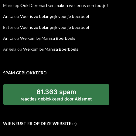
Marie
op
Ook Dierenartsen maken wel eens een foutje!
Anita
op
Voer is zo belangrijk voor je boerboel
Ester
op
Voer is zo belangrijk voor je boerboel
Anita
op
Welkom bij Manisa Boerboels
Angela
op
Welkom bij Manisa Boerboels
SPAM GEBLOKKEERD
61.363 spam
reacties geblokkeerd door
Akismet
WIE NEUST ER OP DEZE WEBSITE :-)