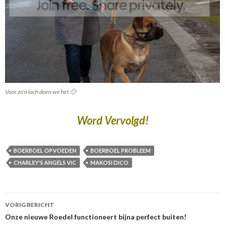
Voor zo’n lach doen we het 🙂
Word Vervolgd!
BOERBOEL OPVOEDEN
BOERBOEL PROBLEEM
CHARLEY'S ANGELS VIC
MAKOSI DICO
Berichtnavigatie
VORIG BERICHT
Onze nieuwe Roedel functioneert bijna perfect buiten!