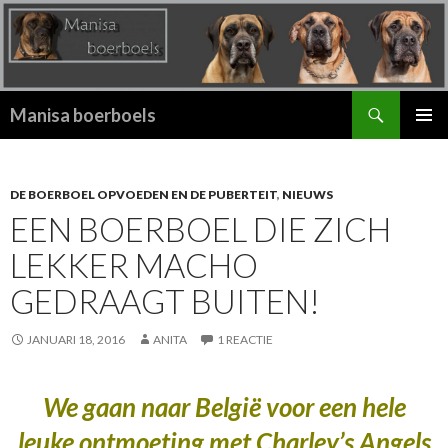
Zoeken
Manisa boerboels
SPRING
PRIMAI
NAAR
MENU
INHOUD
DE BOERBOEL OPVOEDEN EN DE PUBERTEIT
,
NIEUWS
EEN BOERBOEL DIE ZICH
LEKKER MACHO
GEDRAAGT BUITEN!
JANUARI 18, 2016
ANITA
1 REACTIE
We gaan naar België voor een hele
leuke ontmoeting met Charley’s Angels