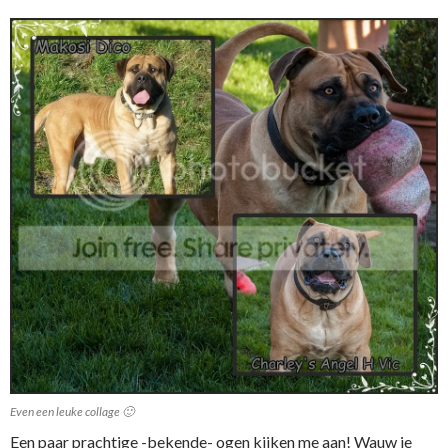
Even een leuke collage 🙂
Een paar prachtige -bekende- ogen kijken me aan! Wauw je