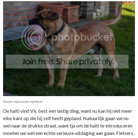
Mooie imposante mijnheer
De halti vind Vic best een lastig ding, want nu kan hij niet meer
elke kant op die hij zelf heeft gepland. Natuurlijk gaan we nu
wel naar de drukke straat, want tja om de halti te introduceren
moeten we wel een echte serieuze uitdaging aan gaan. Fietsers,