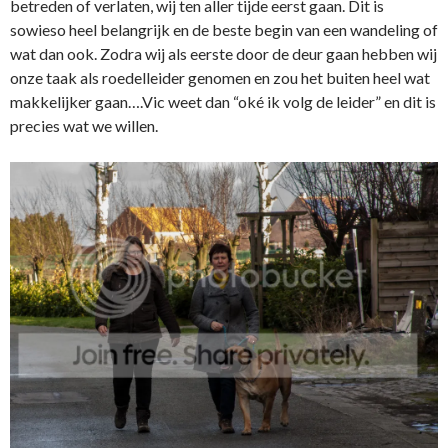
betreden of verlaten, wij ten aller tijde eerst gaan. Dit is
sowieso heel belangrijk en de beste begin van een wandeling of
wat dan ook. Zodra wij als eerste door de deur gaan hebben wij
onze taak als roedelleider genomen en zou het buiten heel wat
makkelijker gaan….Vic weet dan “oké ik volg de leider” en dit is
precies wat we willen.