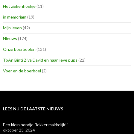
Het ziekenhoekje
(11)
in memoriam
(19)
Mijn leven
(42)
Nieuws
(174)
Onze boerboelen
(131)
ToAn Binti Ziva David en haar lieve pups
(22)
Voer en de boerboel
(2)
LEES NU DE LAATSTE NIEUWS
Een klein hondje “lekker makkelijk!”
oktober 23, 2024