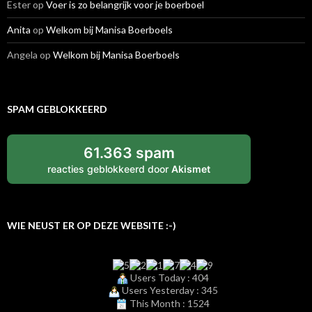
Ester
op
Voer is zo belangrijk voor je boerboel
Anita
op
Welkom bij Manisa Boerboels
Angela
op
Welkom bij Manisa Boerboels
SPAM GEBLOKKEERD
61.363 spam
reacties geblokkeerd door
Akismet
WIE NEUST ER OP DEZE WEBSITE :-)
Users Today : 404
Users Yesterday : 345
This Month : 1524