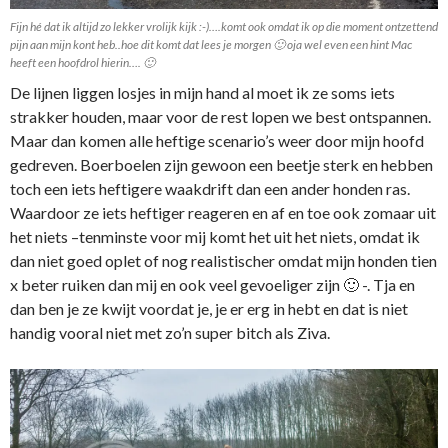
Fijn hé dat ik altijd zo lekker vrolijk kijk :-)….komt ook omdat ik op die moment ontzettend
pijn aan mijn kont heb..hoe dit komt dat lees je morgen 🙂 oja wel even een hint Mac
heeft een hoofdrol hierin…. 🙂
De lijnen liggen losjes in mijn hand al moet ik ze soms iets
strakker houden, maar voor de rest lopen we best ontspannen.
Maar dan komen alle heftige scenario’s weer door mijn hoofd
gedreven. Boerboelen zijn gewoon een beetje sterk en hebben
toch een iets heftigere waakdrift dan een ander honden ras.
Waardoor ze iets heftiger reageren en af en toe ook zomaar uit
het niets –tenminste voor mij komt het uit het niets, omdat ik
dan niet goed oplet of nog realistischer omdat mijn honden tien
x beter ruiken dan mij en ook veel gevoeliger zijn 🙂 -. Tja en
dan ben je ze kwijt voordat je, je er erg in hebt en dat is niet
handig vooral niet met zo’n super bitch als Ziva.