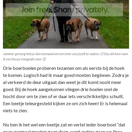
Jammer genoeg heb je dan niemand om een foto van jezelf te maken 🙂 Dus dit keer nam
ik een heuse fotografe mee 😉
Drie boerboelen proberen tezamen om als eerste bij de hoek
te komen. Logisch had ik maar goed moeten beginnen. Zodra je
al verkeerd de deur uitgaat dan weet je dit komt nooit meer
goed. Bij de hoek aangekomen vliegen drie boelen snel de
bocht door om te zien of er daar iets verschrikkelijks schuilt.
Een beetje teleurgesteld kijken ze om zich heen! Er is helemaal
niets te zien.
Nu ben ik het wel een beetje zat en vertel ieder boerboel “dat
ze nu normaal moeten gaan doen, want anders gaan we linea