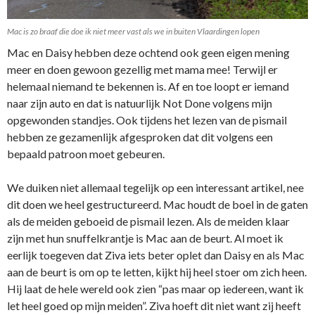
Mac is zo braaf die doe ik niet meer vast als we in buiten Vlaardingen lopen
Mac en Daisy hebben deze ochtend ook geen eigen mening
meer en doen gewoon gezellig met mama mee! Terwijl er
helemaal niemand te bekennen is. Af en toe loopt er iemand
naar zijn auto en dat is natuurlijk Not Done volgens mijn
opgewonden standjes. Ook tijdens het lezen van de pismail
hebben ze gezamenlijk afgesproken dat dit volgens een
bepaald patroon moet gebeuren.
We duiken niet allemaal tegelijk op een interessant artikel, nee
dit doen we heel gestructureerd. Mac houdt de boel in de gaten
als de meiden geboeid de pismail lezen. Als de meiden klaar
zijn met hun snuffelkrantje is Mac aan de beurt. Al moet ik
eerlijk toegeven dat Ziva iets beter oplet dan Daisy en als Mac
aan de beurt is om op te letten, kijkt hij heel stoer om zich heen.
Hij laat de hele wereld ook zien “pas maar op iedereen, want ik
let heel goed op mijn meiden”. Ziva hoeft dit niet want zij heeft