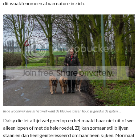
dit waakfenomeen al van nature in zich.
In de woonwijk doe ik het wel want de blauwe jassen houd je goed in de gaten….
Daisy die let altijd wel goed op en het maakt haar niet uit of we
alleen lopen of met de hele roedel. Zij kan zomaar stil blijven
staan en dan heel geïnteresseerd om haar heen kijken. Normaal