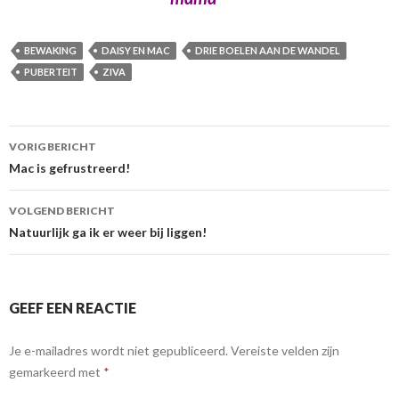
BEWAKING
DAISY EN MAC
DRIE BOELEN AAN DE WANDEL
PUBERTEIT
ZIVA
Berichtnavigatie
VORIG BERICHT
Mac is gefrustreerd!
VOLGEND BERICHT
Natuurlijk ga ik er weer bij liggen!
GEEF EEN REACTIE
Je e-mailadres wordt niet gepubliceerd.
Vereiste velden zijn
gemarkeerd met
*