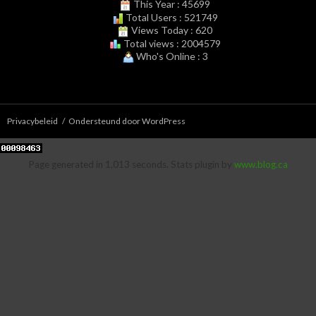
This Year : 45699
Total Users : 521749
Views Today : 620
Total views : 2004579
Who's Online : 3
Privacybeleid
Ondersteund door WordPress
Page generated in 1,013 seconds. Stats plugin by
www.blog.ca