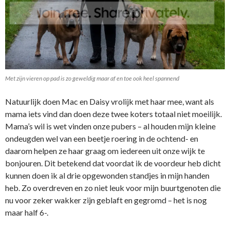
Met zijn vieren op pad is zo geweldig maar af en toe ook heel spannend
Natuurlijk doen Mac en Daisy vrolijk met haar mee, want als
mama iets vind dan doen deze twee koters totaal niet moeilijk.
Mama’s wil is wet vinden onze pubers – al houden mijn kleine
ondeugden wel van een beetje roering in de ochtend- en
daarom helpen ze haar graag om iedereen uit onze wijk te
bonjouren. Dit betekend dat voordat ik de voordeur heb dicht
kunnen doen ik al drie opgewonden standjes in mijn handen
heb. Zo overdreven en zo niet leuk voor mijn buurtgenoten die
nu voor zeker wakker zijn geblaft en gegromd – het is nog
maar half 6-.