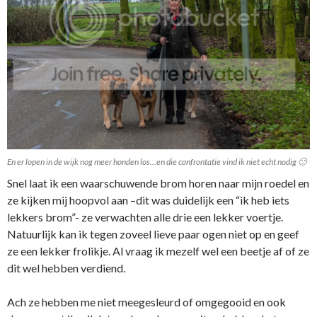
En er lopen in de wijk nog meer honden los…en die confrontatie vind ik niet echt nodig 🙂
Snel laat ik een waarschuwende brom horen naar mijn roedel en
ze kijken mij hoopvol aan –dit was duidelijk een “ik heb iets
lekkers brom”- ze verwachten alle drie een lekker voertje.
Natuurlijk kan ik tegen zoveel lieve paar ogen niet op en geef
ze een lekker frolikje. Al vraag ik mezelf wel een beetje af of ze
dit wel hebben verdiend.
Ach ze hebben me niet meegesleurd of omgegooid en ook