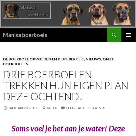
Zoeken
Manisa boerboels
SPRING
PRIMAI
NAAR
MENU
INHOUD
DE BOERBOEL OPVOEDEN EN DE PUBERTEIT
,
NIEUWS
,
ONZE
BOERBOELEN
DRIE BOERBOELEN
TREKKEN HUN EIGEN PLAN
DEZE OCHTEND!
JANUARI 29, 2016
ANITA
EEN REACTIE PLAATSEN
Soms voel je het aan je water! Deze