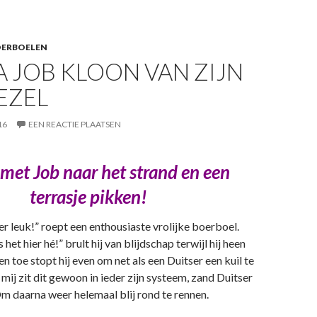
OERBOELEN
 JOB KLOON VAN ZIJN
EZEL
16
EEN REACTIE PLAATSEN
 met Job naar het strand en een
terrasje pikken!
ier leuk!” roept een enthousiaste vrolijke boerboel.
 het hier hé!” brult hij van blijdschap terwijl hij heen
en toe stopt hij even om net als een Duitser een kuil te
mij zit dit gewoon in ieder zijn systeem, zand Duitser
 Om daarna weer helemaal blij rond te rennen.