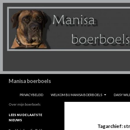
Zoeken
Manisa boerboels
SPRING NAAR INHOUD
PRIVACYBELEID
WELKOM BIJ MANISA BOERBOELS
DAISY WIL
Over mijn boerboels
LEES NU DE LAATSTE
NIEUWS
Tagarchief: st