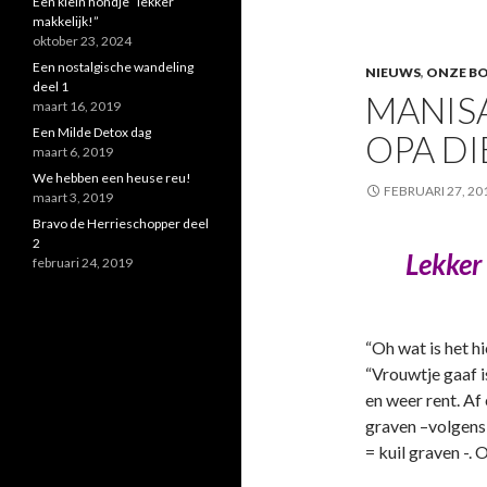
Een klein hondje “lekker
makkelijk!”
oktober 23, 2024
Een nostalgische wandeling
NIEUWS
,
ONZE B
deel 1
MANISA
maart 16, 2019
Een Milde Detox dag
OPA DI
maart 6, 2019
We hebben een heuse reu!
FEBRUARI 27, 20
maart 3, 2019
Bravo de Herrieschopper deel
2
Lekker
februari 24, 2019
“Oh wat is het h
“Vrouwtje gaaf is
en weer rent. Af 
graven –volgens 
= kuil graven -.