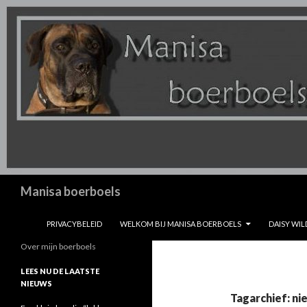
Zoeken
Manisa boerboels
SPRING NAAR INHOUD
PRIVACYBELEID
WELKOM BIJ MANISA BOERBOELS
DAISY WIL
Over mijn boerboels
LEES NU DE LAATSTE
NIEUWS
Tagarchief: ni