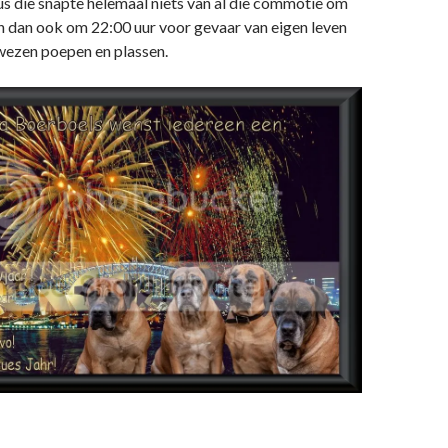
s die snapte helemaal niets van al die commotie om
jn dan ook om 22:00 uur voor gevaar van eigen leven
wezen poepen en plassen.
 begint toch wel heel vreemd!