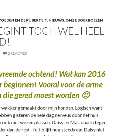
OEDEN EN DE PUBERTEIT
,
NIEUWS
,
ONZE BOERBOELEN
EGINT TOCH WEL HEEL
D!
2 REACTIES
 vreemde ochtend! Wat kan 2016
r beginnen! Vooral voor de arme
 die gered moest worden 🙁
k wakker gemaakt door mijn honden. Logisch want
ebben gisteren de hele dag nerveus door het huis
n ook niet wezen plassen. Daisy en Mac daarin tegen
er dan de rest –feit blijft nog steeds dat Daisy niet