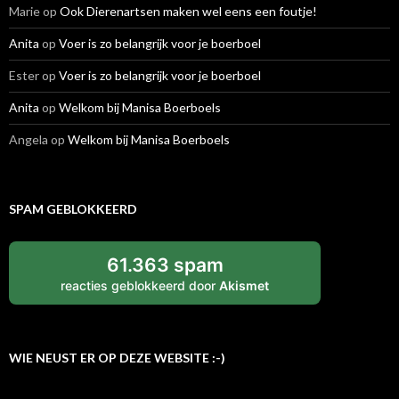
Marie
op
Ook Dierenartsen maken wel eens een foutje!
Anita
op
Voer is zo belangrijk voor je boerboel
Ester
op
Voer is zo belangrijk voor je boerboel
Anita
op
Welkom bij Manisa Boerboels
Angela
op
Welkom bij Manisa Boerboels
SPAM GEBLOKKEERD
61.363 spam
reacties geblokkeerd door
Akismet
WIE NEUST ER OP DEZE WEBSITE :-)