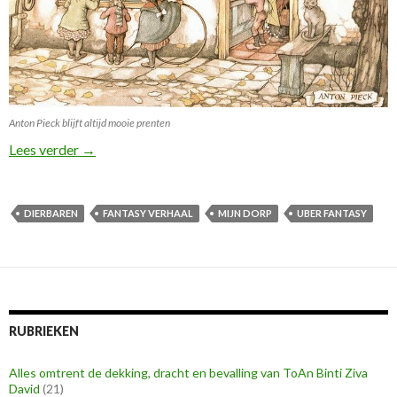
Anton Pieck blijft altijd mooie prenten
De plek waar ik graag kom!
Lees verder
→
DIERBAREN
FANTASY VERHAAL
MIJN DORP
UBER FANTASY
RUBRIEKEN
Alles omtrent de dekking, dracht en bevalling van ToAn Binti Ziva
David
(21)