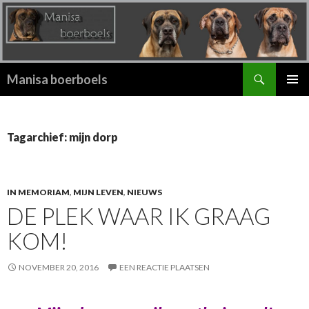
Zoeken
Manisa boerboels
SPRING
PRIMAI
NAAR
MENU
INHOUD
Tagarchief: mijn dorp
IN MEMORIAM
,
MIJN LEVEN
,
NIEUWS
DE PLEK WAAR IK GRAAG
KOM!
NOVEMBER 20, 2016
EEN REACTIE PLAATSEN