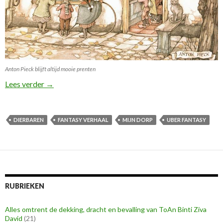
Anton Pieck blijft altijd mooie prenten
De plek waar ik graag kom!
Lees verder
→
DIERBAREN
FANTASY VERHAAL
MIJN DORP
UBER FANTASY
RUBRIEKEN
Alles omtrent de dekking, dracht en bevalling van ToAn Binti Ziva
David
(21)