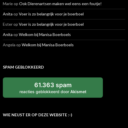
Marie
op
Ook Dierenartsen maken wel eens een foutje!
Anita
op
Voer is zo belangrijk voor je boerboel
Ester
op
Voer is zo belangrijk voor je boerboel
Anita
op
Welkom bij Manisa Boerboels
Angela
op
Welkom bij Manisa Boerboels
SPAM GEBLOKKEERD
61.363 spam
reacties geblokkeerd door
Akismet
WIE NEUST ER OP DEZE WEBSITE :-)