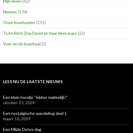
Mijn leven
(42)
Nieuws
(174)
Onze boerboelen
(131)
ToAn Binti Ziva David en haar lieve pups
(22)
Voer en de boerboel
(2)
LEES NU DE LAATSTE NIEUWS
Een klein hondje “lekker makkelijk!”
oktober 23, 2024
Een nostalgische wandeling deel 1
maart 16, 2019
Een Milde Detox dag