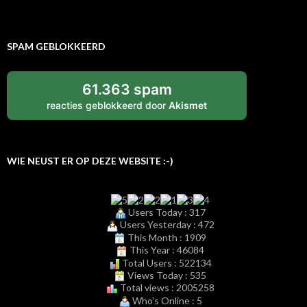
SPAM GEBLOKKEERD
61.363 spam
reacties geblokkeerd door
Akismet
WIE NEUST ER OP DEZE WEBSITE :-)
Users Today : 317
Users Yesterday : 472
This Month : 1909
This Year : 46084
Total Users : 522134
Views Today : 535
Total views : 2005258
Who's Online : 5