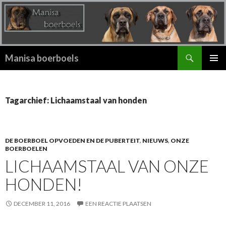
Zoeken
Manisa boerboels
SPRING
PRIMAI
NAAR
MENU
INHOUD
Tagarchief: Lichaamstaal van honden
DE BOERBOEL OPVOEDEN EN DE PUBERTEIT
,
NIEUWS
,
ONZE
BOERBOELEN
LICHAAMSTAAL VAN ONZE
HONDEN!
DECEMBER 11, 2016
EEN REACTIE PLAATSEN