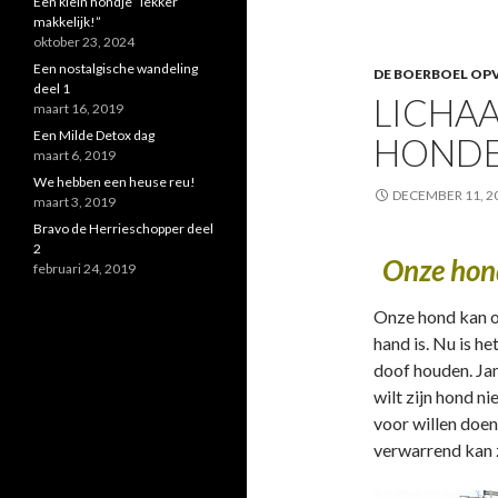
Een klein hondje “lekker
makkelijk!”
oktober 23, 2024
Een nostalgische wandeling
DE BOERBOEL OPV
deel 1
LICHA
maart 16, 2019
Een Milde Detox dag
HONDE
maart 6, 2019
We hebben een heuse reu!
DECEMBER 11, 2
maart 3, 2019
Bravo de Herrieschopper deel
2
Onze hond
februari 24, 2019
Onze hond kan o
hand is. Nu is h
doof houden. Jam
wilt zijn hond ni
voor willen doen
verwarrend kan z