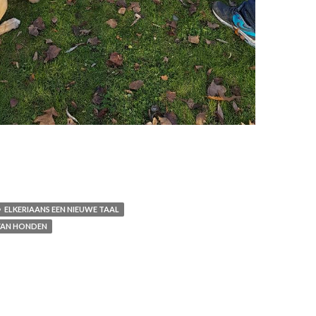
aamstaal van onze honden!
ELKERIAANS EEN NIEUWE TAAL
VAN HONDEN