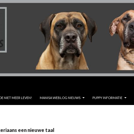
DE NIET MEER LEVEN!
MANISA WEBLOG NIEUWS
PUPPY INFORMATIE
keriaans een nieuwe taal