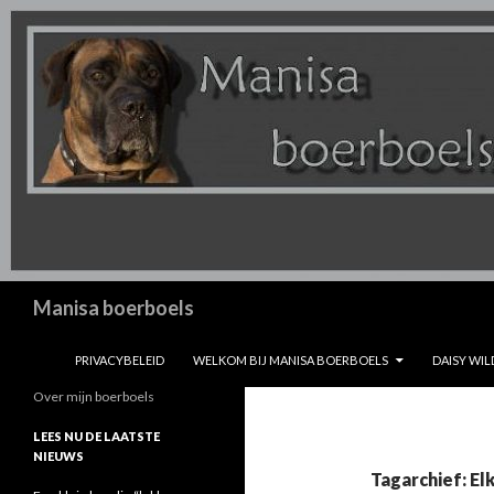
Zoeken
Manisa boerboels
SPRING NAAR INHOUD
PRIVACYBELEID
WELKOM BIJ MANISA BOERBOELS
DAISY WIL
Over mijn boerboels
LEES NU DE LAATSTE
NIEUWS
Tagarchief: El