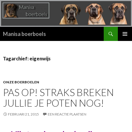
Zoeken
Manisa boerboels
SPRING
PRIMAI
NAAR
MENU
INHOUD
Tagarchief: eigenwijs
ONZE BOERBOELEN
PAS OP! STRAKS BREKEN
JULLIE JE POTEN NOG!
FEBRUARI 21, 2015
EEN REACTIE PLAATSEN