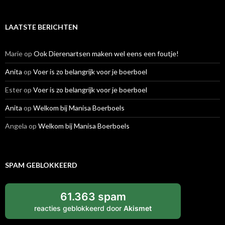
LAATSTE BERICHTEN
Marie
op
Ook Dierenartsen maken wel eens een foutje!
Anita
op
Voer is zo belangrijk voor je boerboel
Ester
op
Voer is zo belangrijk voor je boerboel
Anita
op
Welkom bij Manisa Boerboels
Angela
op
Welkom bij Manisa Boerboels
SPAM GEBLOKKEERD
61.363 spam
reacties geblokkeerd door
Akismet