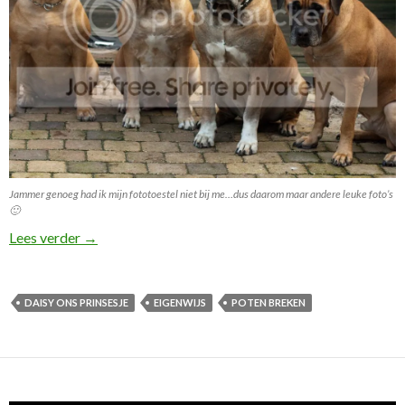
Jammer genoeg had ik mijn fototoestel niet bij me…dus daarom maar andere leuke foto’s
🙂
Pas op! Straks breken jullie je poten nog!
Lees verder
→
DAISY ONS PRINSESJE
EIGENWIJS
POTEN BREKEN