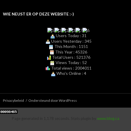
WIE NEUST ER OP DEZE WEBSITE :-)
Users Today : 31
Users Yesterday : 345
This Month : 1151
This Year : 45326
Total Users : 521376
Views Today : 52
Total views : 2004011
Who's Online : 4
Privacybeleid
Ondersteund door WordPress
Page generated in 1,178 seconds. Stats plugin by
www.blog.ca