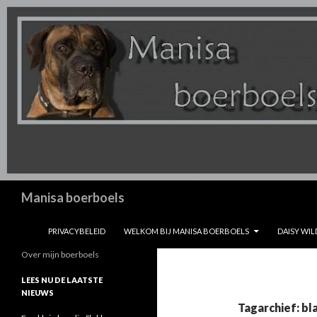
Zoeken
Manisa boerboels
SPRING NAAR INHOUD
PRIVACYBELEID
WELKOM BIJ MANISA BOERBOELS
DAISY WIL
Over mijn boerboels
LEES NU DE LAATSTE
NIEUWS
Tagarchief: bl