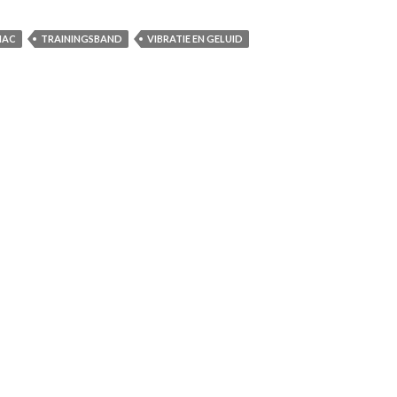
MAC
TRAININGSBAND
VIBRATIE EN GELUID