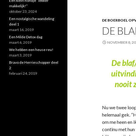
Een klein hondje “lekker
makkelijk!”
oktober 23, 2024
Een nostalgische wandeling
DE BOERBOEL OPV
deel 1
DE BLA
maart 16, 2019
Een Milde Detox dag
maart 6, 2019
NOVEMBER 8, 2
We hebben een heuse reu!
maart 3, 2019
De blaf
Bravo de Herrieschopper deel
2
uitvind
februari 24, 2019
nooit 
Nu we twee loop
helemaal gek. “He
om me heen en i
continu met hun 