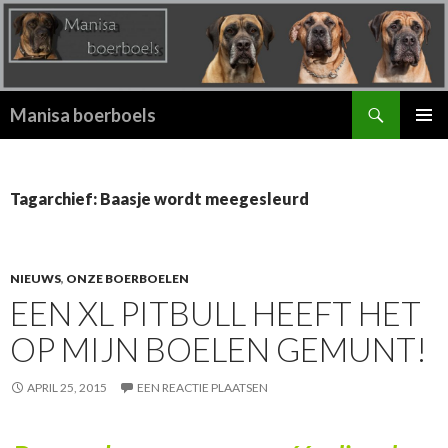
Zoeken
Manisa boerboels
SPRING
PRIMAI
NAAR
MENU
INHOUD
Tagarchief: Baasje wordt meegesleurd
NIEUWS
,
ONZE BOERBOELEN
EEN XL PITBULL HEEFT HET
OP MIJN BOELEN GEMUNT!
APRIL 25, 2015
EEN REACTIE PLAATSEN