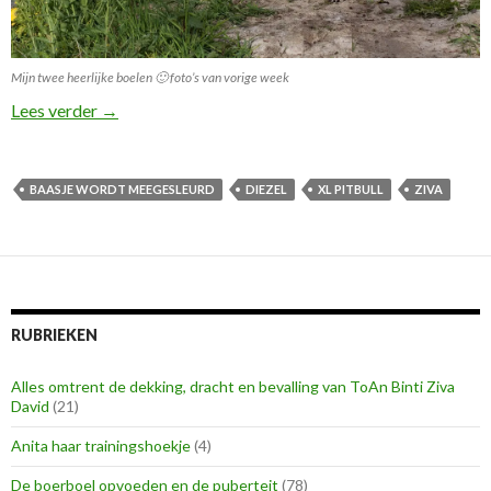
Mijn twee heerlijke boelen 🙂 foto’s van vorige week
Een XL Pitbull heeft het op mijn boelen gemunt!
Lees verder
→
BAASJE WORDT MEEGESLEURD
DIEZEL
XL PITBULL
ZIVA
RUBRIEKEN
Alles omtrent de dekking, dracht en bevalling van ToAn Binti Ziva
David
(21)
Anita haar trainingshoekje
(4)
De boerboel opvoeden en de puberteit
(78)