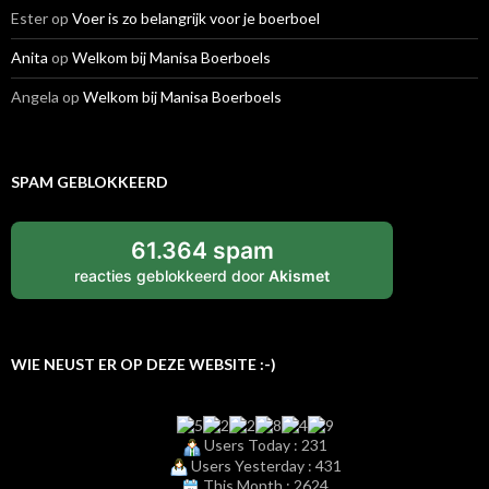
Ester
op
Voer is zo belangrijk voor je boerboel
Anita
op
Welkom bij Manisa Boerboels
Angela
op
Welkom bij Manisa Boerboels
SPAM GEBLOKKEERD
61.364 spam
reacties geblokkeerd door
Akismet
WIE NEUST ER OP DEZE WEBSITE :-)
Users Today : 231
Users Yesterday : 431
This Month : 2624