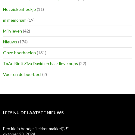
Het ziekenhoekje
(11)
in memoriam
(19)
Mijn leven
(42)
Nieuws
(174)
Onze boerboelen
(131)
ToAn Binti Ziva David en haar lieve pups
(22)
Voer en de boerboel
(2)
LEES NU DE LAATSTE NIEUWS
Een klein hondje “lekker makkelijk!”
oktober 23, 2024