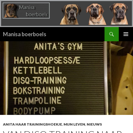
Zoeken
Manisa boerboels
SPRING
PRIMAI
NAAR
MENU
INHOUD
ANITA HAAR TRAININGSHOEKJE
,
MIJN LEVEN
,
NIEUWS