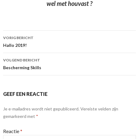
wel met houvast ?
Berichtnavigatie
VORIG BERICHT
Hallo 2019!
VOLGEND BERICHT
Bescherming Skills
GEEF EEN REACTIE
Je e-mailadres wordt niet gepubliceerd.
Vereiste velden zijn
gemarkeerd met
*
Reactie
*