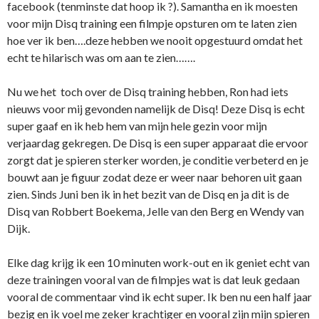
facebook (tenminste dat hoop ik ?). Samantha en ik moesten
voor mijn Disq training een filmpje opsturen om te laten zien
hoe ver ik ben….deze hebben we nooit opgestuurd omdat het
echt te hilarisch was om aan te zien…….
Nu we het toch over de Disq training hebben, Ron had iets
nieuws voor mij gevonden namelijk de Disq! Deze Disq is echt
super gaaf en ik heb hem van mijn hele gezin voor mijn
verjaardag gekregen. De Disq is een super apparaat die ervoor
zorgt dat je spieren sterker worden, je conditie verbeterd en je
bouwt aan je figuur zodat deze er weer naar behoren uit gaan
zien. Sinds Juni ben ik in het bezit van de Disq en ja dit is de
Disq van Robbert Boekema, Jelle van den Berg en Wendy van
Dijk.
Elke dag krijg ik een 10 minuten work-out en ik geniet echt van
deze trainingen vooral van de filmpjes wat is dat leuk gedaan
vooral de commentaar vind ik echt super. Ik ben nu een half jaar
bezig en ik voel me zeker krachtiger en vooral zijn mijn spieren