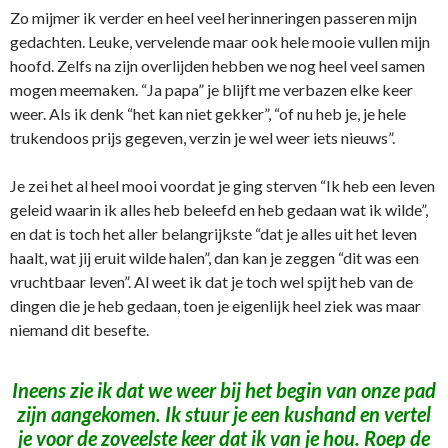
Zo mijmer ik verder en heel veel herinneringen passeren mijn
gedachten. Leuke, vervelende maar ook hele mooie vullen mijn
hoofd. Zelfs na zijn overlijden hebben we nog heel veel samen
mogen meemaken. “Ja papa” je blijft me verbazen elke keer
weer. Als ik denk “het kan niet gekker”, “of nu heb je, je hele
trukendoos prijs gegeven, verzin je wel weer iets nieuws”.
Je zei het al heel mooi voordat je ging sterven “Ik heb een leven
geleid waarin ik alles heb beleefd en heb gedaan wat ik wilde”,
en dat is toch het aller belangrijkste “dat je alles uit het leven
haalt, wat jij eruit wilde halen”, dan kan je zeggen “dit was een
vruchtbaar leven”. Al weet ik dat je toch wel spijt heb van de
dingen die je heb gedaan, toen je eigenlijk heel ziek was maar
niemand dit besefte.
Ineens zie ik dat we weer bij het begin van onze pad
zijn aangekomen. Ik stuur je een kushand en vertel
je voor de zoveelste keer dat ik van je hou. Roep de