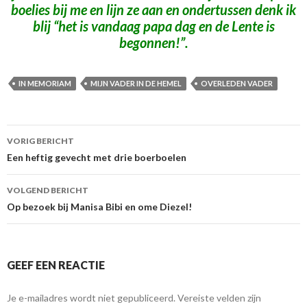
boelies bij me en lijn ze aan en ondertussen denk ik
blij “het is vandaag papa dag en de Lente is
begonnen!”.
IN MEMORIAM
MIJN VADER IN DE HEMEL
OVERLEDEN VADER
Berichtnavigatie
VORIG BERICHT
Een heftig gevecht met drie boerboelen
VOLGEND BERICHT
Op bezoek bij Manisa Bibi en ome Diezel!
GEEF EEN REACTIE
Je e-mailadres wordt niet gepubliceerd.
Vereiste velden zijn