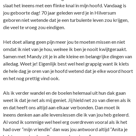
slaat het ineens met een flinke knal in mijn hoofd. Vandaag is
jou geboorte dag! 70 jaar geleden werd je in Hilversum
geboren niet wetende dat je een turbulente leven zou krijgen,
die veel te vroeg zou eindigen.
Het doet allang geen pijn meer jou te moeten missen en niet
omdat ik niet van je hou, welnee ik ben je nooit kwijtgeraakt.
Samen met Mandy zit je in alle kleine en belangrijke dingen van
alledag. Weet je! Eigenlijk best wel heel grappig want ik klets
de hele dag je oren van je hoofd wetend dat je elke woord hoort
en het nog prettig vind ook.
Als ik verder wandel en de boelen helemaal uit hun dak gaan
weet ik dat je net als mij geniet. Jij hield net zo van dieren als ik
en dat heeft ons altijd aan elkaar verbonden. Dan moet ik
ineens denken aan alle levenslessen die ik van jou heb geleerd.
Al vond ik sommige wel heel erg overdreven vooral als ik het
had over “mijn vriendin” dan was jou antwoord altijd “Anita je