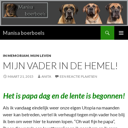
Zoeken
Manisa boerboels
SPRING
PRIMAI
NAAR
MENU
INHOUD
IN MEMORIAM
,
MIJN LEVEN
MIJN VADER IN DE HEMEL!
MAART 21, 2015
ANITA
EEN REACTIE PLAATSEN
Het is papa dag en de lente is begonnen!
Als ik vandaag eindelijk weer onze eigen Utopia na maanden
weer kan betreden, vertel ik verheugd tegen mijn vader hoe blij
ik ben om weer hier te kunnen lopen. “Oh wat fijn he papa”,