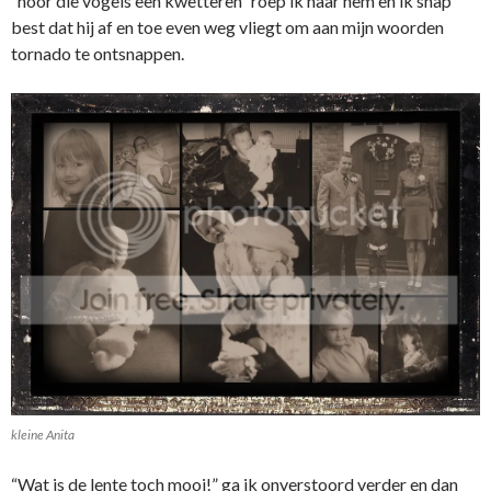
“hoor die vogels een kwetteren” roep ik naar hem en ik snap
best dat hij af en toe even weg vliegt om aan mijn woorden
tornado te ontsnappen.
kleine Anita
“Wat is de lente toch mooi!” ga ik onverstoord verder en dan