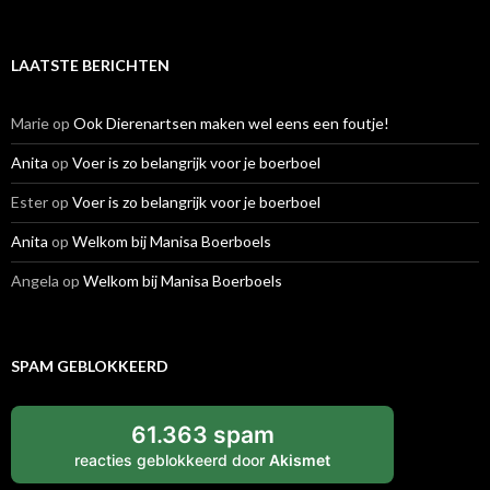
LAATSTE BERICHTEN
Marie
op
Ook Dierenartsen maken wel eens een foutje!
Anita
op
Voer is zo belangrijk voor je boerboel
Ester
op
Voer is zo belangrijk voor je boerboel
Anita
op
Welkom bij Manisa Boerboels
Angela
op
Welkom bij Manisa Boerboels
SPAM GEBLOKKEERD
61.363 spam
reacties geblokkeerd door
Akismet