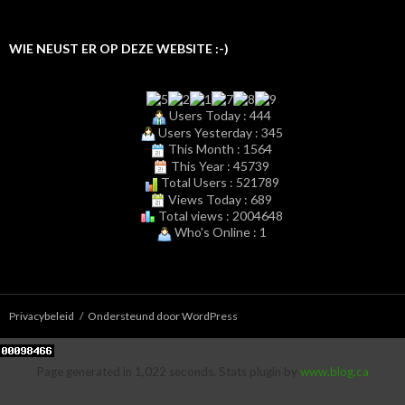
WIE NEUST ER OP DEZE WEBSITE :-)
Users Today : 444
Users Yesterday : 345
This Month : 1564
This Year : 45739
Total Users : 521789
Views Today : 689
Total views : 2004648
Who's Online : 1
Privacybeleid
Ondersteund door WordPress
Page generated in 1,022 seconds. Stats plugin by
www.blog.ca