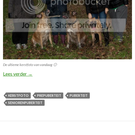
De ultieme kerstfoto van vandaag 🙂
Natuurlijk kan ik het weer niet laten om grassprietjes
Lees verder
→
KERSTFOTO
PREPUBERTEIT
PUBERTEIT
SENIORENPUBERTEIT