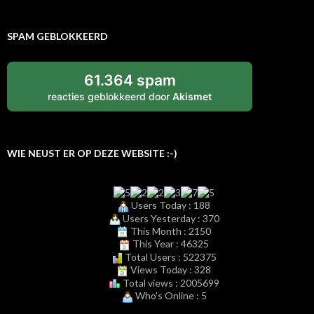
SPAM GEBLOKKEERD
61.364 spam
reacties geblokkeerd door
Akismet
WIE NEUST ER OP DEZE WEBSITE :-)
Users Today : 188
Users Yesterday : 370
This Month : 2150
This Year : 46325
Total Users : 522375
Views Today : 328
Total views : 2005699
Who's Online : 5