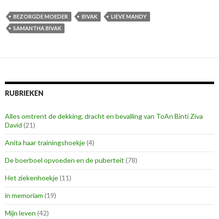
BEZORGDE MOEDER
BIVAK
LIEVE MANDY
SAMANTHA BIVAK
RUBRIEKEN
Alles omtrent de dekking, dracht en bevalling van ToAn Binti Ziva
David
(21)
Anita haar trainingshoekje
(4)
De boerboel opvoeden en de puberteit
(78)
Het ziekenhoekje
(11)
in memoriam
(19)
Mijn leven
(42)