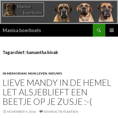
Zoeken
Manisa boerboels
SPRING
PRIMAI
NAAR
MENU
INHOUD
Tagarchief: Samantha bivak
IN MEMORIAM
,
MIJN LEVEN
,
NIEUWS
LIEVE MANDY IN DE HEMEL
LET ALSJEBLIEFT EEN
BEETJE OP JE ZUSJE :-(
NOVEMBER 9, 2016
EEN REACTIE PLAATSEN