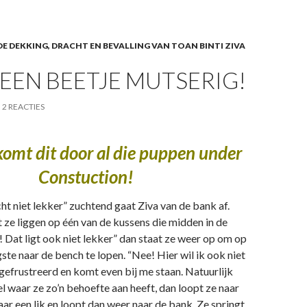
E DEKKING, DRACHT EN BEVALLING VAN TOAN BINTI ZIVA
S EEN BEETJE MUTSERIG!
2 REACTIES
komt dit door al die puppen under
Constuction!
cht niet lekker” zuchtend gaat Ziva van de bank af.
 ze liggen op één van de kussens die midden in de
! Dat ligt ook niet lekker” dan staat ze weer op om op
gste naar de bench te lopen. “Nee! Hier wil ik ook niet
 gefrustreerd en komt even bij me staan. Natuurlijk
el waar ze zo’n behoefte aan heeft, dan loopt ze naar
aar een lik en loopt dan weer naar de bank. Ze springt