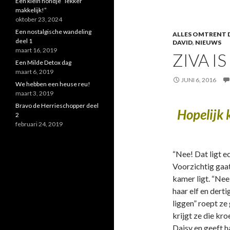
Een klein hondje “lekker
makkelijk!”
oktober 23, 2024
Een nostalgische wandeling
ALLES OMTRENT D
deel 1
DAVID
,
NIEUWS
maart 16, 2019
ZIVA I
Een Milde Detox dag
maart 6, 2019
JUNI 6, 2016
We hebben een heuse reu!
maart 3, 2019
Bravo de Herrieschopper deel
Hopelijk 
2
februari 24, 2019
“Nee! Dat ligt e
Voorzichtig gaat
kamer ligt. “Nee
haar elf en derti
liggen” roept ze
krijgt ze die kro
Daisy en geeft h