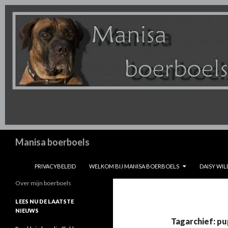
Zoeken
Manisa boerboels
SPRING NAAR INHOUD
PRIVACYBELEID
WELKOM BIJ MANISA BOERBOELS
DAISY WIL
Over mijn boerboels
LEES NU DE LAATSTE
NIEUWS
Tagarchief: pu