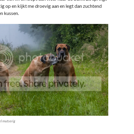
tig op en kijkt me droevig aan en legt dan zuchtend
n kussen.
el mutserig
 is een beetje mutserig!