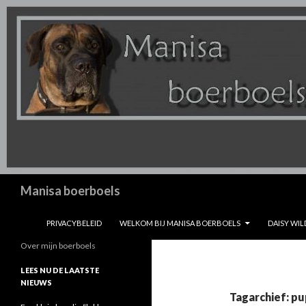
Zoeken
Manisa boerboels
SPRING NAAR INHOUD
PRIVACYBELEID
WELKOM BIJ MANISA BOERBOELS
DAISY WIL
Over mijn boerboels
LEES NU DE LAATSTE
NIEUWS
Tagarchief: pu