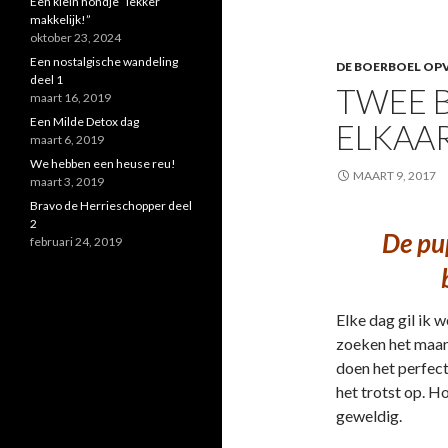
Een klein hondje “lekker
makkelijk!”
oktober 23, 2024
Een nostalgische wandeling
DE BOERBOEL OPV
deel 1
TWEE B
maart 16, 2019
Een Milde Detox dag
ELKAAR
maart 6, 2019
We hebben een heuse reu!
MAART 9, 2017
maart 3, 2019
Bravo de Herrieschopper deel
2
De pup
februari 24, 2019
Elke dag gil ik 
zoeken het maar u
doen het perfect
het trotst op. 
geweldig.