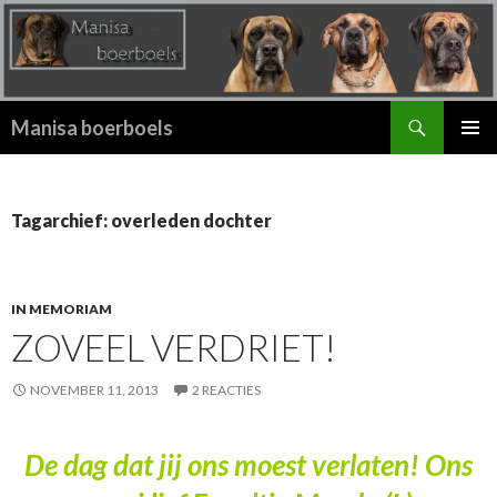
Zoeken
Manisa boerboels
SPRING
PRIMAI
NAAR
MENU
INHOUD
Tagarchief: overleden dochter
IN MEMORIAM
ZOVEEL VERDRIET!
NOVEMBER 11, 2013
2 REACTIES
De dag dat jij ons moest verlaten! Ons