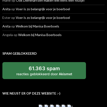
Marie
op
Ook Dierenartsen maken wel eens een foutje!
Anita
op
Voer is zo belangrijk voor je boerboel
Ester
op
Voer is zo belangrijk voor je boerboel
Anita
op
Welkom bij Manisa Boerboels
Angela
op
Welkom bij Manisa Boerboels
SPAM GEBLOKKEERD
61.363 spam
reacties geblokkeerd door
Akismet
WIE NEUST ER OP DEZE WEBSITE :-)