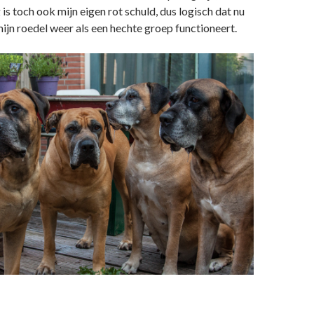
 is toch ook mijn eigen rot schuld, dus logisch dat nu
ijn roedel weer als een hechte groep functioneert.
 maak je de verkeerde beslissingen!