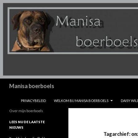
Zoeken
Manisa boerboels
SPRING NAAR INHOUD
PRIVACYBELEID
WELKOM BIJ MANISA BOERBOELS
DAISY WIL
Over mijn boerboels
LEES NU DE LAATSTE
NIEUWS
Tagarchief: o