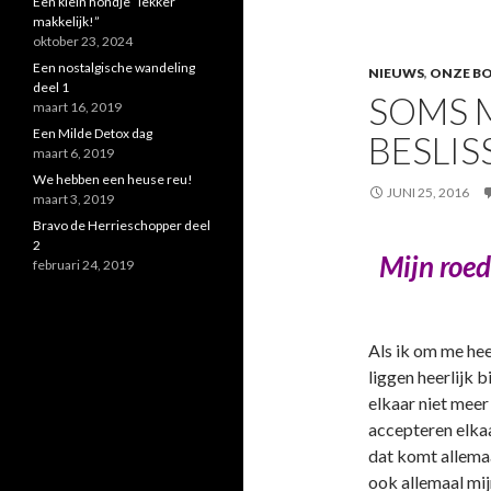
Een klein hondje “lekker
makkelijk!”
oktober 23, 2024
Een nostalgische wandeling
NIEUWS
,
ONZE B
deel 1
SOMS 
maart 16, 2019
Een Milde Detox dag
BESLIS
maart 6, 2019
We hebben een heuse reu!
JUNI 25, 2016
maart 3, 2019
Bravo de Herrieschopper deel
2
Mijn roed
februari 24, 2019
Als ik om me hee
liggen heerlijk 
elkaar niet meer 
accepteren elkaa
dat komt allemaa
ook allemaal mijn