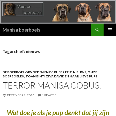
Zoeken
Manisa boerboels
SPRING
PRIMAI
NAAR
MENU
INHOUD
Tagarchief: nieuws
DE BOERBOEL OPVOEDEN EN DE PUBERTEIT
,
NIEUWS
,
ONZE
BOERBOELEN
,
TOAN BINTI ZIVA DAVID EN HAAR LIEVE PUPS
TERROR MANISA COBUS!
DECEMBER 2, 2016
1 REACTIE
Wat doe je als je pup denkt dat jij zijn