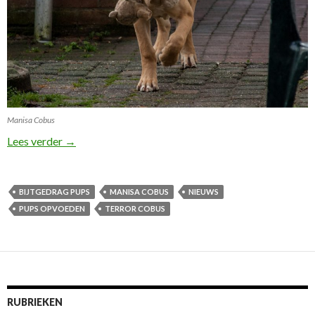
Manisa Cobus
Terror Manisa Cobus!
Lees verder
→
BIJTGEDRAG PUPS
MANISA COBUS
NIEUWS
PUPS OPVOEDEN
TERROR COBUS
RUBRIEKEN