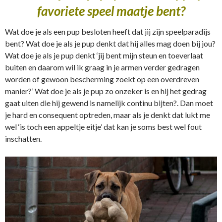
favoriete speel maatje bent?
Wat doe je als een pup besloten heeft dat jij zijn speelparadijs
bent? Wat doe je als je pup denkt dat hij alles mag doen bij jou?
Wat doe je als je pup denkt ‘jij bent mijn steun en toeverlaat
buiten en daarom wil ik graag in je armen verder gedragen
worden of gewoon bescherming zoekt op een overdreven
manier?’ Wat doe je als je pup zo onzeker is en hij het gedrag
gaat uiten die hij gewend is namelijk continu bijten?. Dan moet
je hard en consequent optreden, maar als je denkt dat lukt me
wel ‘is toch een appeltje eitje’ dat kan je soms best wel fout
inschatten.