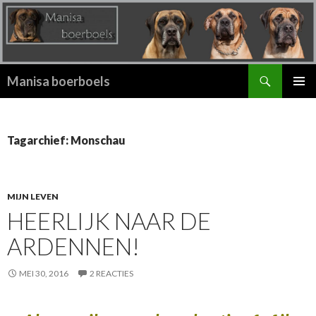
Zoeken
Manisa boerboels
SPRING
PRIMAI
NAAR
MENU
INHOUD
Tagarchief: Monschau
MIJN LEVEN
HEERLIJK NAAR DE
ARDENNEN!
MEI 30, 2016
2 REACTIES