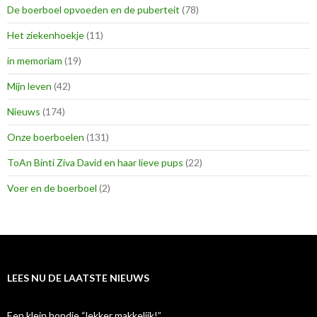
De boerboel opvoeden en de puberteit
(78)
Het ziekenhoekje
(11)
in memoriam
(19)
Mijn leven
(42)
Nieuws
(174)
Onze boerboelen
(131)
ToAn Binti Ziva David en haar lieve pups
(22)
Voer en de boerboel
(2)
LEES NU DE LAATSTE NIEUWS
Een klein hondje “lekker makkelijk!”