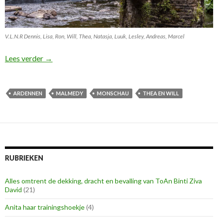
V.L.N.R Dennis, Lisa, Ron, Will, Thea, Natasja, Luuk, Lesley, Andreas, Marcel
Heerlijk naar de Ardennen!
Lees verder
→
ARDENNEN
MALMEDY
MONSCHAU
THEA EN WILL
RUBRIEKEN
Alles omtrent de dekking, dracht en bevalling van ToAn Binti Ziva
David
(21)
Anita haar trainingshoekje
(4)