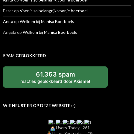
Ester
op
Voer is zo belangrijk voor je boerboel
Anita
op
Welkom bij Manisa Boerboels
Angela
op
Welkom bij Manisa Boerboels
SPAM GEBLOKKEERD
61.363 spam
reacties geblokkeerd door
Akismet
WIE NEUST ER OP DEZE WEBSITE :-)
Users Today : 261
Users Yesterday : 238