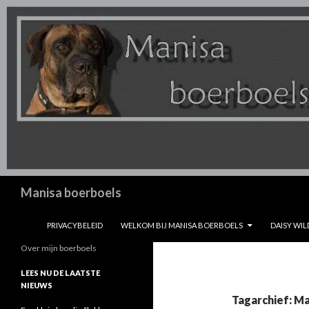
Zoeken
Manisa boerboels
SPRING NAAR INHOUD
PRIVACYBELEID
WELKOM BIJ MANISA BOERBOELS
DAISY WIL
Over mijn boerboels
LEES NU DE LAATSTE
NIEUWS
Tagarchief: M