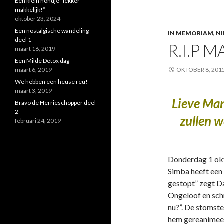
Een klein hondje “lekker
makkelijk!”
oktober 23, 2024
Een nostalgische wandeling
IN MEMORIAM
,
N
deel 1
R.I.P 
maart 16, 2019
Een Milde Detox dag
maart 6, 2019
OKTOBER 8, 201
We hebben een heuse reu!
maart 3, 2019
Lieve Man
Bravo de Herrieschopper deel
2
zullen w
februari 24, 2019
Donderdag 1 okt
Simba heeft een 
gestopt” zegt Da
Ongeloof en schr
nu?”. De stomste
hem gereanimeerd