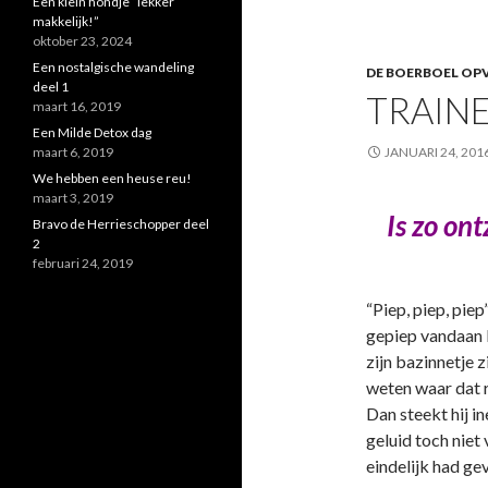
Een klein hondje “lekker
makkelijk!”
oktober 23, 2024
Een nostalgische wandeling
DE BOERBOEL OPV
deel 1
TRAINE
maart 16, 2019
Een Milde Detox dag
maart 6, 2019
JANUARI 24, 201
We hebben een heuse reu!
maart 3, 2019
Is zo on
Bravo de Herrieschopper deel
2
februari 24, 2019
“Piep, piep, piep
gepiep vandaan k
zijn bazinnetje 
weten waar dat r
Dan steekt hij i
geluid toch niet 
eindelijk had ge