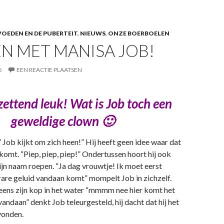
OEDEN EN DE PUBERTEIT
,
NIEUWS
,
ONZE BOERBOELEN
N MET MANISA JOB!
6
EEN REACTIE PLAATSEN
tzettend leuk! Wat is Job toch een
geweldige clown 🙂
” Job kijkt om zich heen!” Hij heeft geen idee waar dat
omt. “Piep, piep, piep!” Ondertussen hoort hij ook
zijn naam roepen. “Ja dag vrouwtje! Ik moet eerst
are geluid vandaan komt” mompelt Job in zichzelf.
neens zijn kop in het water “mmmm nee hier komt het
vandaan” denkt Job teleurgesteld, hij dacht dat hij het
vonden.