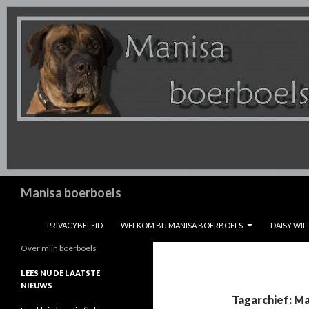
Zoeken
Manisa boerboels
SPRING NAAR INHOUD
PRIVACYBELEID
WELKOM BIJ MANISA BOERBOELS
DAISY WIL
Over mijn boerboels
LEES NU DE LAATSTE
NIEUWS
Tagarchief: Ma