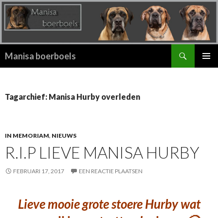
Zoeken
Manisa boerboels
SPRING
PRIMAI
NAAR
MENU
INHOUD
Tagarchief: Manisa Hurby overleden
IN MEMORIAM
,
NIEUWS
R.I.P LIEVE MANISA HURBY
FEBRUARI 17, 2017
EEN REACTIE PLAATSEN
Lieve mooie grote stoere Hurby wat