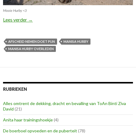
Mooie Hurby <3
R.I.P lieve Manisa Hurby
Lees verder
→
AFSCHEID NEMEN DOET PIJN
MANISA HURBY
MANISA HURBY OVERLEDEN
RUBRIEKEN
Alles omtrent de dekking, dracht en bevalling van ToAn Binti Ziva
David
(21)
Anita haar trainingshoekje
(4)
De boerboel opvoeden en de puberteit
(78)