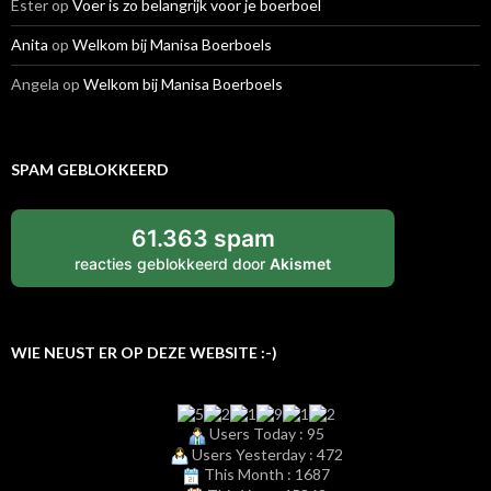
Ester
op
Voer is zo belangrijk voor je boerboel
Anita
op
Welkom bij Manisa Boerboels
Angela
op
Welkom bij Manisa Boerboels
SPAM GEBLOKKEERD
61.363 spam
reacties geblokkeerd door
Akismet
WIE NEUST ER OP DEZE WEBSITE :-)
Users Today : 95
Users Yesterday : 472
This Month : 1687