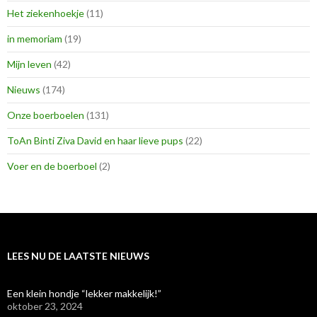
Het ziekenhoekje
(11)
in memoriam
(19)
Mijn leven
(42)
Nieuws
(174)
Onze boerboelen
(131)
ToAn Binti Ziva David en haar lieve pups
(22)
Voer en de boerboel
(2)
LEES NU DE LAATSTE NIEUWS
Een klein hondje “lekker makkelijk!”
oktober 23, 2024