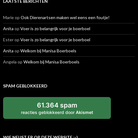
LAATSTE BERICHTEN
Marie
op
Ook Dierenartsen maken wel eens een foutje!
Anita
op
Voer is zo belangrijk voor je boerboel
Ester
op
Voer is zo belangrijk voor je boerboel
Anita
op
Welkom bij Manisa Boerboels
Angela
op
Welkom bij Manisa Boerboels
SPAM GEBLOKKEERD
61.364 spam
reacties geblokkeerd door
Akismet
WIE NEUST ER OP DEZE WEBSITE :-)