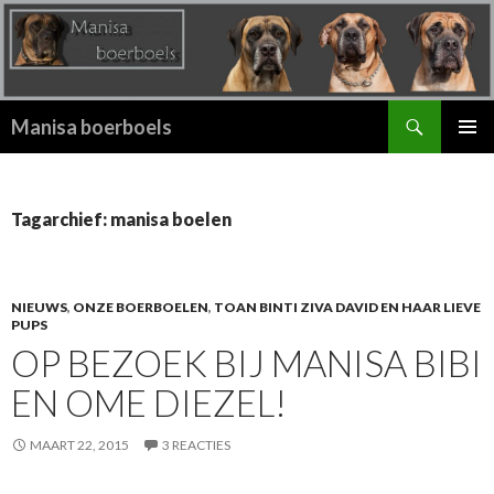
Zoeken
Manisa boerboels
SPRING
PRIMAI
NAAR
MENU
INHOUD
Tagarchief: manisa boelen
NIEUWS
,
ONZE BOERBOELEN
,
TOAN BINTI ZIVA DAVID EN HAAR LIEVE
PUPS
OP BEZOEK BIJ MANISA BIBI
EN OME DIEZEL!
MAART 22, 2015
3 REACTIES