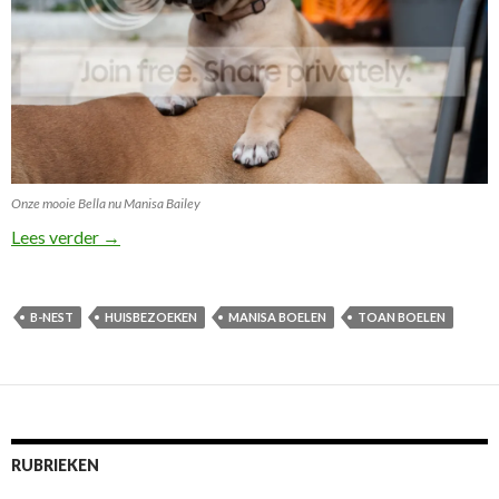
Onze mooie Bella nu Manisa Bailey
Op bezoek bij Manisa Bibi en ome Diezel!
Lees verder
→
B-NEST
HUISBEZOEKEN
MANISA BOELEN
TOAN BOELEN
RUBRIEKEN