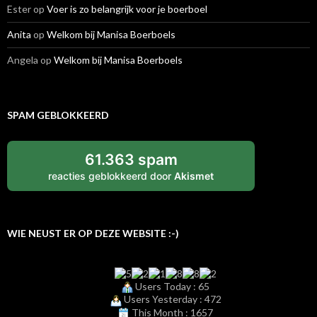
Ester
op
Voer is zo belangrijk voor je boerboel
Anita
op
Welkom bij Manisa Boerboels
Angela
op
Welkom bij Manisa Boerboels
SPAM GEBLOKKEERD
61.363 spam
reacties geblokkeerd door
Akismet
WIE NEUST ER OP DEZE WEBSITE :-)
Users Today : 65
Users Yesterday : 472
This Month : 1657