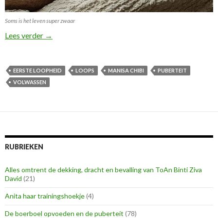
Soms is het leven super zwaar
Help het is weer Code Rood in Huize Elkerbout!
Lees verder
→
EERSTE LOOPHEID
LOOPS
MANISA CHIBI
PUBERTEIT
VOLWASSEN
RUBRIEKEN
Alles omtrent de dekking, dracht en bevalling van ToAn Binti Ziva
David
(21)
Anita haar trainingshoekje
(4)
De boerboel opvoeden en de puberteit
(78)