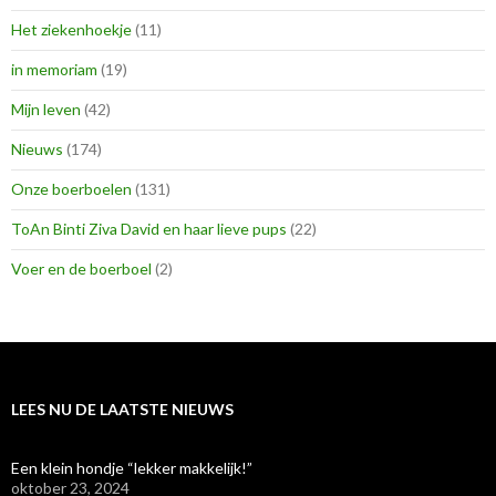
Het ziekenhoekje
(11)
in memoriam
(19)
Mijn leven
(42)
Nieuws
(174)
Onze boerboelen
(131)
ToAn Binti Ziva David en haar lieve pups
(22)
Voer en de boerboel
(2)
LEES NU DE LAATSTE NIEUWS
Een klein hondje “lekker makkelijk!”
oktober 23, 2024