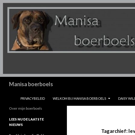
Zoeken
Manisa boerboels
SPRING NAAR INHOUD
PRIVACYBELEID
WELKOM BIJ MANISA BOERBOELS
DAISY WIL
Over mijn boerboels
LEES NU DE LAATSTE
NIEUWS
Tagarchief: le