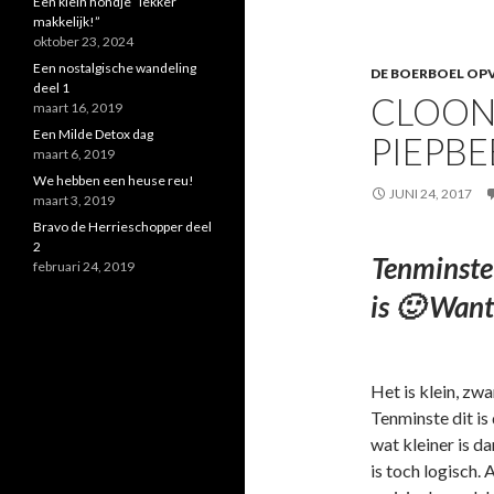
Een klein hondje “lekker
makkelijk!”
oktober 23, 2024
Een nostalgische wandeling
DE BOERBOEL OPV
deel 1
CLOON
maart 16, 2019
Een Milde Detox dag
PIEPBE
maart 6, 2019
We hebben een heuse reu!
JUNI 24, 2017
maart 3, 2019
Bravo de Herrieschopper deel
2
Tenminste 
februari 24, 2019
is 🙂 Want 
Het is klein, zw
Tenminste dit is
wat kleiner is da
is toch logisch.