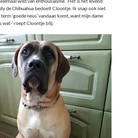
elemaal wild van enthousiasme. ‘Het is het levend
ndy de Chihuahua bedoelt Cloontje. Ik snap ook niet
 term ‘goede neus’ vandaan komt, want mijn dame
 wat-‘ roept Cloontje blij.