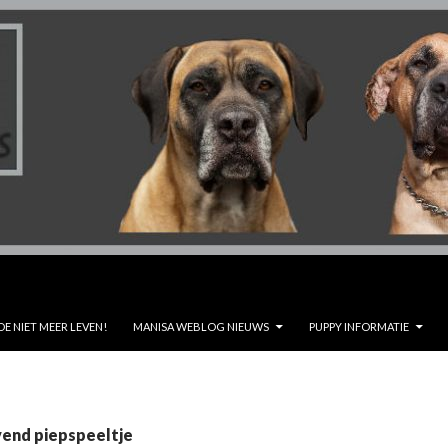
DE NIET MEER LEVEN!
MANISA WEBLOG NIEUWS
PUPPY INFORMATIE
vend piepspeeltje