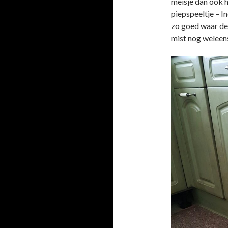
meisje dan ook h
piepspeeltje – I
zo goed waar de
mist nog weleens