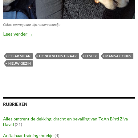
Cobus op weg naar zijn nieuwe mandje
Cobus zit nu bij de hondenfluisteraar in spé!
Lees verder
→
CESAR MILAN
HONDENFLUISTERAAR
LESLEY
MANISA COBUS
NIEUW GEZIN
RUBRIEKEN
Alles omtrent de dekking, dracht en bevalling van ToAn Binti Ziva
David
(21)
Anita haar trainingshoekje
(4)