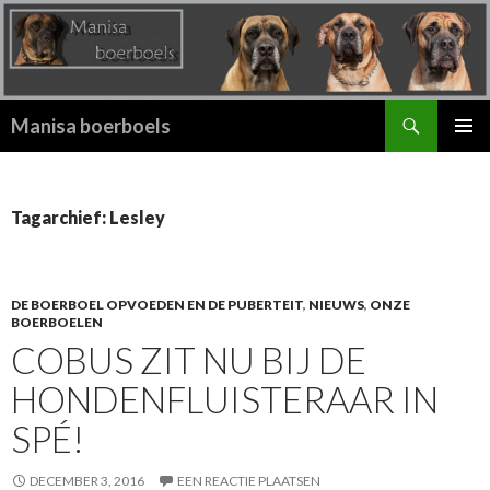
Zoeken
Manisa boerboels
SPRING
PRIMAI
NAAR
MENU
INHOUD
Tagarchief: Lesley
DE BOERBOEL OPVOEDEN EN DE PUBERTEIT
,
NIEUWS
,
ONZE
BOERBOELEN
COBUS ZIT NU BIJ DE
HONDENFLUISTERAAR IN
SPÉ!
DECEMBER 3, 2016
EEN REACTIE PLAATSEN