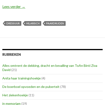
Paardrijden en ik is hilarisch te noemen
Lees verder
→
DRESSUUR
HILARISCH
PAARDRIJDEN
RUBRIEKEN
Alles omtrent de dekking, dracht en bevalling van ToAn Binti Ziva
David
(21)
Anita haar trainingshoekje
(4)
De boerboel opvoeden en de puberteit
(78)
Het ziekenhoekje
(11)
in memoriam
(19)