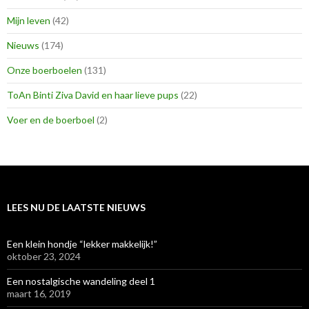
Mijn leven
(42)
Nieuws
(174)
Onze boerboelen
(131)
ToAn Binti Ziva David en haar lieve pups
(22)
Voer en de boerboel
(2)
LEES NU DE LAATSTE NIEUWS
Een klein hondje “lekker makkelijk!”
oktober 23, 2024
Een nostalgische wandeling deel 1
maart 16, 2019