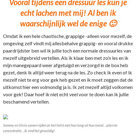
Vooral tijdens een dressuur les kun je
echt lachen met mij! Al ben ik
waarschijnlijk wel de enige 🙂
Omdat ik een hele chaotische, grappige -alleen voor mezelf, de
omgeving zelf vindt mij allesbehalve grappig- en vooral drukke
paardrijdster ben wil ik jullie toch een normale dressuurles van
mezelf uitgebreid vertellen. Als ik klaar ben met zo’n les en ik
mijn manegepaard weer afgetuigd en verzorgd in de box heb
gezet, denk ik altijd weer terug na de les. Zo check ik even of ik
mezelf niet te erg voor gek heb gezet en ik moet zeggen dat de
uitkomst hier een volmondig ja is. Ik zet mezelf altijd volkomen
voor gek! Daar hoef ik niet echt veel voor te doen kan ik jullie
beschamend vertellen.
Sammy en Silvio samen rijden ze het liefst met hun tong uit hun mond…uiterste
concentratie…ik vind het geweldig!