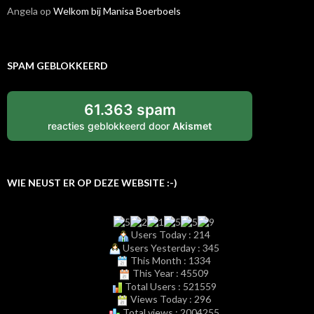
Angela
op
Welkom bij Manisa Boerboels
SPAM GEBLOKKEERD
61.363 spam
reacties geblokkeerd door
Akismet
WIE NEUST ER OP DEZE WEBSITE :-)
Users Today : 214
Users Yesterday : 345
This Month : 1334
This Year : 45509
Total Users : 521559
Views Today : 296
Total views : 2004255