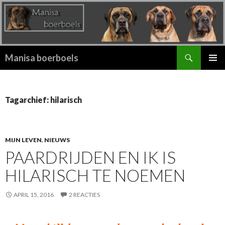
Zoeken
Manisa boerboels
SPRING
PRIMAI
NAAR
MENU
INHOUD
Tagarchief: hilarisch
MIJN LEVEN
,
NIEUWS
PAARDRIJDEN EN IK IS
HILARISCH TE NOEMEN
APRIL 15, 2016
2 REACTIES