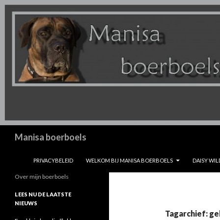
Zoeken
Manisa boerboels
SPRING NAAR INHOUD
PRIVACYBELEID
WELKOM BIJ MANISA BOERBOELS
DAISY WIL
Over mijn boerboels
LEES NU DE LAATSTE
NIEUWS
Tagarchief: g