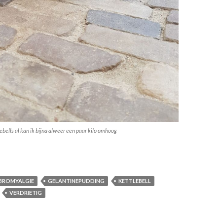
bells al kan ik bijna alweer een paar kilo omhoog
ettlebell mijn nieuwe trainingsmaatje
IBROMYALGIE
GELANTINEPUDDING
KETTLEBELL
VERDRIETIG