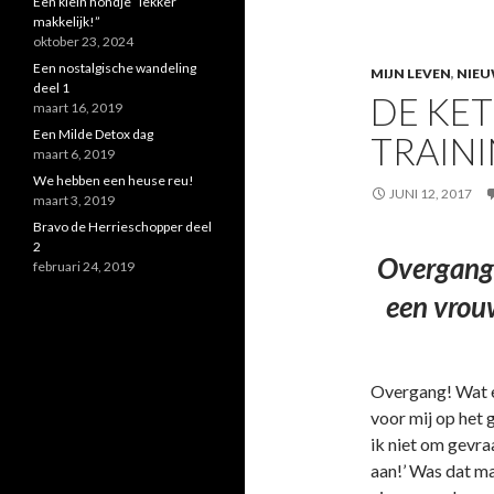
Een klein hondje “lekker
makkelijk!”
oktober 23, 2024
Een nostalgische wandeling
MIJN LEVEN
,
NIEU
deel 1
DE KET
maart 16, 2019
Een Milde Detox dag
TRAIN
maart 6, 2019
We hebben een heuse reu!
JUNI 12, 2017
maart 3, 2019
Bravo de Herrieschopper deel
2
Overgang 
februari 24, 2019
een vrouw
Overgang! Wat ee
voor mij op het 
ik niet om gevra
aan!’ Was dat maa