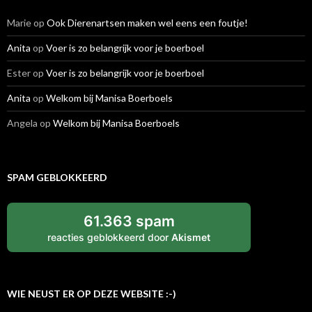
Marie
op
Ook Dierenartsen maken wel eens een foutje!
Anita
op
Voer is zo belangrijk voor je boerboel
Ester
op
Voer is zo belangrijk voor je boerboel
Anita
op
Welkom bij Manisa Boerboels
Angela
op
Welkom bij Manisa Boerboels
SPAM GEBLOKKEERD
61.363 spam
reacties geblokkeerd door
Akismet
WIE NEUST ER OP DEZE WEBSITE :-)