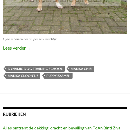
Ojee ik ben nu best super zenuwachtig
puppy examen
Lees verder
→
DYNAMIC DOG TRAINING SCHOOL
MANISA CHIBI
MANISA CLOONTJE
PUPPY EXAMEN
RUBRIEKEN
Alles omtrent de dekking, dracht en bevalling van ToAn Binti Ziva