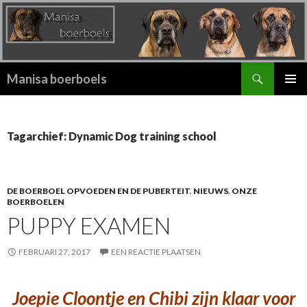
Zoeken
Manisa boerboels
SPRING
PRIMAI
NAAR
MENU
INHOUD
Tagarchief: Dynamic Dog training school
DE BOERBOEL OPVOEDEN EN DE PUBERTEIT
,
NIEUWS
,
ONZE
BOERBOELEN
PUPPY EXAMEN
FEBRUARI 27, 2017
EEN REACTIE PLAATSEN
Joepie Cloontje en Chibi zijn klaar voor