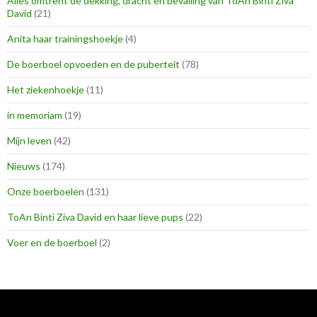
Alles omtrent de dekking, dracht en bevalling van ToAn Binti Ziva
David
(21)
Anita haar trainingshoekje
(4)
De boerboel opvoeden en de puberteit
(78)
Het ziekenhoekje
(11)
in memoriam
(19)
Mijn leven
(42)
Nieuws
(174)
Onze boerboelen
(131)
ToAn Binti Ziva David en haar lieve pups
(22)
Voer en de boerboel
(2)