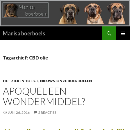
Zoeken
Manisa boerboels
SPRING
PRIMAI
NAAR
MENU
INHOUD
Tagarchief: CBD olie
HET ZIEKENHOEKJE
,
NIEUWS
,
ONZE BOERBOELEN
APOQUEL EEN
WONDERMIDDEL?
JUNI 26, 2016
2 REACTIES