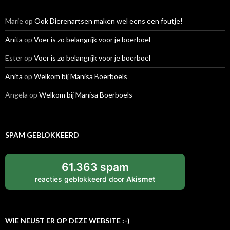
Marie
op
Ook Dierenartsen maken wel eens een foutje!
Anita
op
Voer is zo belangrijk voor je boerboel
Ester
op
Voer is zo belangrijk voor je boerboel
Anita
op
Welkom bij Manisa Boerboels
Angela
op
Welkom bij Manisa Boerboels
SPAM GEBLOKKEERD
61.363 spam
reacties geblokkeerd door
Akismet
WIE NEUST ER OP DEZE WEBSITE :-)