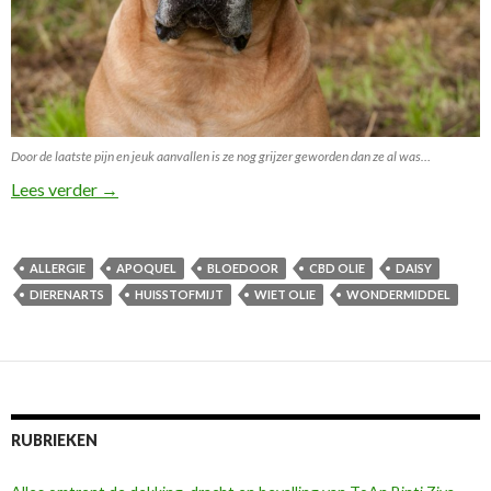
Door de laatste pijn en jeuk aanvallen is ze nog grijzer geworden dan ze al was…
Apoquel een wondermiddel?
Lees verder
→
ALLERGIE
APOQUEL
BLOEDOOR
CBD OLIE
DAISY
DIERENARTS
HUISSTOFMIJT
WIET OLIE
WONDERMIDDEL
RUBRIEKEN